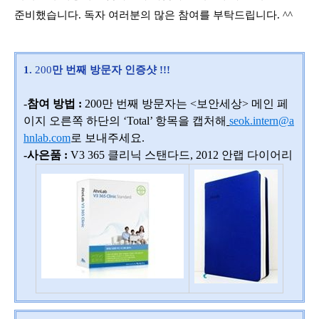
준비했습니다
.
독자 여러분의 많은 참여를 부탁드립니다
. ^^
1.
200
만
번째 방문자 인증샷
!!!
-
참여 방법
:
200
만 번째 방문자는
<
보안세상
>
메인 페
이지 오른쪽 하단의
‘Total’
항목을 캡처해
seok.intern@a
hnlab.com
로 보내주세요
.
-
사은품
:
V3 365
클리닉 스탠다드
, 2012 안랩 다이어리