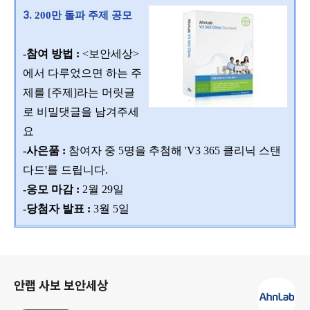
3.
200
만 돌파 주제 공모
-
참여 방법
:
<
보안세상
>
에서 다루었으면 하는 주
제를 [주제]라는 머릿글
로 비밀댓글을 남겨주세
요
-
사은품
:
참여자
중 5명을 추첨해 'V3 365 클리닉 스탠
다드'를 드립니다.
-응모 마감 :
2월
29일
-당첨자 발표
:
3
월
5
일
로그 정보
안랩 사보 보안세상