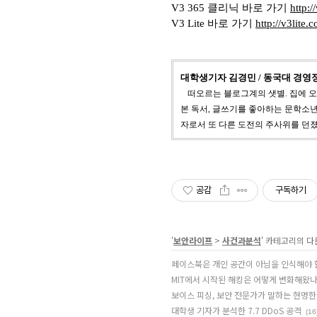
V3 365 클리닉 바로 가기
http:/
V3 Lite 바로 가기
http://v3lite.
대학생기자 김경민 / 동국대 경
떠오르는 블로그계의 샛별. 집에 
본 독서, 글쓰기를 좋아하는 문학소
자로서 또 다른 도전의 주사위를 던졌
공감
구독하기
'
보안라이프
>
사건과분석
' 카테고리의 다
페이스북은 개인 공간이 아님을 인식해야 
MIT에서 시작된 해킹은 어떻게 변화해왔
보이스 피싱, 보안 전문가가 말하는 현명한
대학생 기자가 분석한 7.7 DDoS 공격
(16