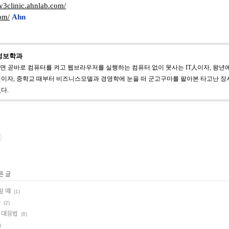
/v3clinic.ahnlab.com/
com/
Ahn
영정보학과
오면 곧바로 컴퓨터를 켜고 웹브라우저를 실행하는 컴퓨터 없이 못사는 IT人이자, 왕
년이자, 중학교 때부터 비즈니스모델과 경영학에 눈을 떠 군고구마를 팔아본 타고난 장
다.
른 글
할 때
(1)
나
(2)
 대응법
(8)
)