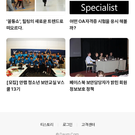
'꼴통쇼', 힐링의 새로운 트렌드로
어떤 OA자격증 시험을 응시 해볼
떠오르다.
까?
[모집] 안랩 청소년 보안교실 V스
페이스북 보안담당자가 밝힌 회원
쿨 13기
정보보호 정책
의안내
티스토리
로그인
고객센터
© Daum Corp.