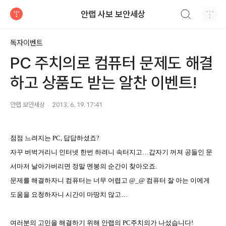
검색하기
안랩 사보 보안세상
티스토리
독자이벤트
PC 주치의로 컴퓨터 문제도 해결
하고 상품도 받는 알찬 이벤트!
안랩 보안세상
2013. 6. 19. 17:41
점점 느려지는
PC,
답답하셨죠
?
자꾸 버벅거리니 인터넷 한번 하려니 속터지고
…
갑자기 꺼져 공들인 문
서마저 날아가버리면 정말 멘붕의 순간이 찾아오죠
.
문제를 해결하자니 컴퓨터는 너무 어렵고
@_@
컴퓨터 잘 아는 이에게
도움을 요청하자니 시간이 마땅치 않고
…
여러분의 고민을 해결하기 위해 안랩의
PC
주치의가 나섰습니다
!