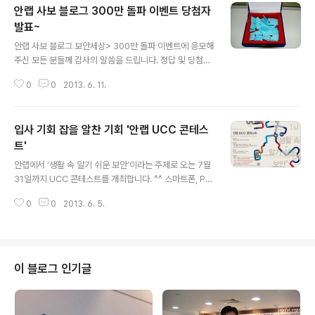
안랩 사보 블로그 300만 돌파 이벤트 당첨자
발표~
글 내용
안랩 사보 블로그 보안세상> 300만 돌파 이벤트에 응모해
주신 모든 분들께 감사의 말씀을 드립니다. 정답 및 당첨자
를 알려드립니다. 앞으로도 보안세상>은 더 큰 재미와 공
0
0
2013. 6. 11.
감, 정보를 담아 여러분과 소통할 수 있도록 노력하겠습니
다.^^ 1. 보안세상 퀴즈 쇼쇼쇼 >(1) 2012년 10월에 창단
된 안랩의 사회인 야구단의 이름은? 안랩OOOO(2) 클릭
입사 기회 잡을 알찬 기회 '안랩 UCC 콘테스
한번으로 악성코드를 잡는 참신성과 뛰어난 성능으로 ‘인
포 시큐리티 글로벌 엑설런스 어워드’에서 ‘최고의 백신’ 부
트'
글 내용
문을 수상한 이 제품의 이름은 무엇일까요?(3) 안랩의 창
안랩에서 ‘생활 속 알기 쉬운 보안’이라는 주제로 오는 7월
립기념일은 3월 15일 입니다. 2013년은 몇 회 창립기념
31일까지 UCC 콘테스트를 개최합니다. ^^ 스마트폰, PC,
일이었을까요? 정답>(1) 가디언스 (2) V3 클릭(3) 18회
기업에서 빈번히 발생할 수 있는 보안 관련 이슈를 주제로
당첨자>아래 사진처럼 엄격한(^^) 추첨을 거쳐 원성연 한
0
0
2013. 6. 5.
자유롭게 UCC를 제작해 참여 할 수 있습니다. 참가대상은
희 ..
고등학생 및 대학생으로 개인 또는 팀으로 참여 가능하며,
수상 시에는 상금 및 상품 그리고 안랩 입사 지원 시 서류전
형 면제라는 어마어마한 특전이 주어집니다. 아울러 안랩
김홍선 대표 및 경영진과 함께하는 점심식사, 영상제 참가
이 블로그 인기글
등의 기회도 마련되어 있습니다. 따라서 평소 보안에 관심
이 있거나 특히 취업을 준비하고 있는 여러분이라면 이번
기회를 절대 놓치지 마세요. 그럼 모두들 많은 참여 부탁드