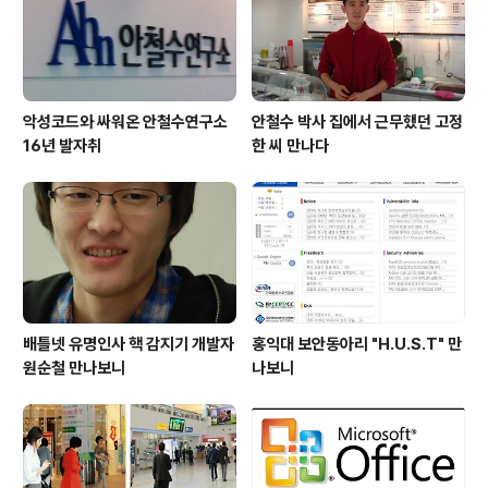
려요.~~~ ^^ 1) UCC 콘테스트 안내 - 응모기간: 2013년
6월..
악성코드와 싸워온 안철수연구소
안철수 박사 집에서 근무했던 고정
16년 발자취
한 씨 만나다
배틀넷 유명인사 핵 감지기 개발자
홍익대 보안동아리 "H.U.S.T" 만
원순철 만나보니
나보니