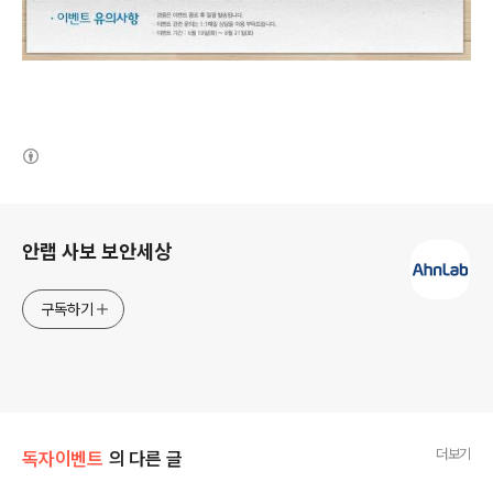
(새창열림)
로그 정보
안랩 사보 보안세상
구독하기
더보기
독자이벤트
의 다른 글