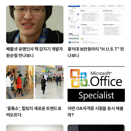
배틀넷 유명인사 핵 감지기 개발자
홍익대 보안동아리 "H.U.S.T" 만
원순철 만나보니
나보니
'꼴통쇼', 힐링의 새로운 트렌드로
어떤 OA자격증 시험을 응시 해볼
떠오르다.
까?