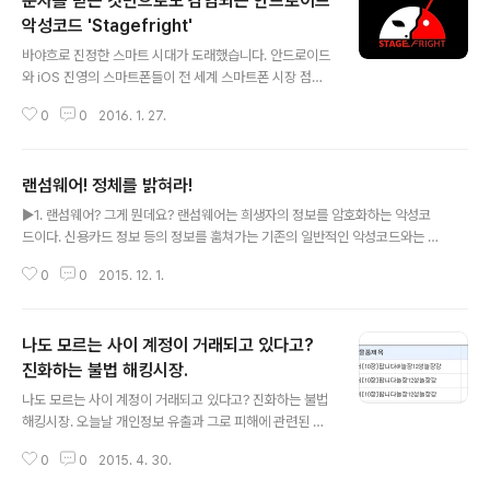
문자를 받는 것만으로도 감염되는 안드로이드
악성코드 'Stagefright'
글 내용
바야흐로 진정한 스마트 시대가 도래했습니다. 안드로이드
와 iOS 진영의 스마트폰들이 전 세계 스마트폰 시장 점유
율의 97% 이상을 차지하고 있는 세상이죠. 우리에게 가장
0
0
2016. 1. 27.
보편적이고 대중적으로 다가오는 스마트폰은 바로 안드로
이드 스마트폰으로, 그도 그럴만한 것이 안드로이드 스마
트폰이 시장 점유율의 80% 이상을 차지하고 있기에 우리
랜섬웨어! 정체를 밝혀라!
에게도 친숙하게 느껴질 수밖에 없겠지요. 이렇게 많은 안
글 내용
드로이드 핸드폰을 모두 위협할 수 있는 악성코드가 등장
▶1. 랜섬웨어? 그게 뭔데요? 랜섬웨어는 희생자의 정보를 암호화하는 악성코
했다면 쉽사리 믿어지지 않을 것 같지만 실제로 그런 악성
드이다. 신용카드 정보 등의 정보를 훔쳐가는 기존의 일반적인 악성코드와는 달
코드가 등장했습니다. 그리고 자신을 감염시키는 방법이
리, 희생자 로컬에 존재하는 파일들(.hwp, .doc 등)들을 암호화한다. 암호화된
아주 악랄한 악성코드인데요. 이 악성코드는 악성 어플리
0
0
2015. 12. 1.
파일들은 “.ccc”, “.encryped” 등의 확장자로 변형되며, 접근하지 못하게 된
케이션을 설치하는 것도, 인터넷에서 이상한 행위를 하는
다. 그것들을 복호화하기 위해서는 키가 필요한데, 그 키는 공격자가 가지고 있
것도 아닌 그저 문자(MMS) 메시지를 수신하는 것만으..
다. 그리고 공격자는 희생자에게 협박을 시작한다. “너의 파일들을 복호화하고
나도 모르는 사이 계정이 거래되고 있다고?
싶으면 돈 내놔!” 이렇게 협박을 하면서 인질들의 몸값으로 적게는 30만원에서
많게는 1000만원까지도 요구한다. ▶2. 랜섬웨어, 어떻게 감염이 되는 것일까
진화하는 불법 해킹시장.
글 내용
요? 희생자는 스팸 메일에 첨부된 파일을 실행하거나, 드라이브 바이 다운로드
나도 모르는 사이 계정이 거래되고 있다고? 진화하는 불법
..
해킹시장. 오늘날 개인정보 유출과 그로 피해에 관련된 보
도는 일상처럼 접할 수 있는 기삿거리가 된지 오래이다. 이
0
0
2015. 4. 30.
는 분명히 심각한 문젯거리이나 비슷한 사례의 반복적인
노출로 인해 오히려 둔감해지기 쉬우며, 실제로 적지 않은