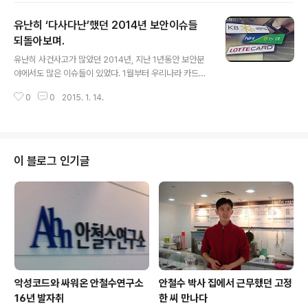
사람들이 해킹피해를 남의 이야기인 것처럼 여기는 것을
유난히 ‘다사다난’했던 2014년 보안이슈들
볼 수 있다. 국내 최대 게임사인 넥슨의 온라인 게임 메이플
스토리의 사례를 통해서 온라인 게임상에서의 불법 해킹시
되돌아보며.
글 내용
장이 어떻게 진화하고 있고 그로 인한 피해는 어떻게 막을
유난히 사건사고가 많았던 2014년, 지난 1년동안 보안분
수 있을지 알아보자. 메이플스토리는 올해 12주년을 맞은
야에서도 많은 이슈들이 있었다. 1월부터 우리나라 카드3
게임으로, 여전히 온라인 게임 순위 10위 이내에 들고 있을
사에서 개인정보가 유출된 사건은 그 신호탄이었다. 2015
정도로 꾸준히 사랑 받고 있다. 특히 2011년 8월에는 국내
0
0
2015. 1. 14.
년 새해를 맞이하기에 앞서 2014년 꼭 집고 넘어가야 보
온라인 게임의 흥행척도인 ‘..
안이슈들을 되돌아보자. 개인정보유출 사고 2014년에는
유독 정보유출 사고가 많았다. 먼저 2014년 1월에는 카드
사의 총 1억 4천만건의 고객 정보가 유출된 사상 초유의 사
태가 일어났다. 협력업체 직원이 내부정보를 탈위하여 발
이 블로그 인기글
생한 사건으로 카드사의 부실한 보안시스템이 여지없이 들
어났다. [사진출처: http://syba.tistory.com/607] 비슷
한 사건으로 3월에는 KT 통신사에서 1200만건의 고객정
보가 유출되는 사건이 일어났다. 홈페이지의 취약점을 파
고든 해커의 공격..
악성코드와 싸워온 안철수연구소
안철수 박사 집에서 근무했던 고정
16년 발자취
한 씨 만나다