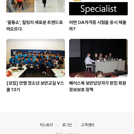
'꼴통쇼', 힐링의 새로운 트렌드로
어떤 OA자격증 시험을 응시 해볼
떠오르다.
까?
[모집] 안랩 청소년 보안교실 V스
페이스북 보안담당자가 밝힌 회원
쿨 13기
정보보호 정책
의안내
티스토리
로그인
고객센터