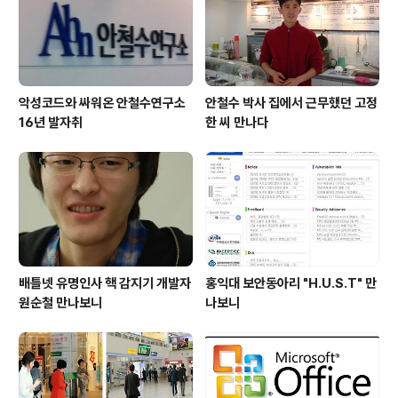
어가 불가능하므로 한국에서 미리 설치해가야 된다. 필자
는 평일에 방문하였는데..
악성코드와 싸워온 안철수연구소
안철수 박사 집에서 근무했던 고정
16년 발자취
한 씨 만나다
배틀넷 유명인사 핵 감지기 개발자
홍익대 보안동아리 "H.U.S.T" 만
원순철 만나보니
나보니