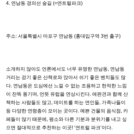
4.
연남동 경의선 숲길
(=
연트럴파크
)
주소
:
서울특별시
마포구
연남동
(
홍대입구역
3
번
출구
)
소개하지 않아도 언론에서도 너무 유명한 연남동
,
연남동
거리는 걷기 좋은 산책로와 앉아서 쉬기 좋은 벤치들도 많
다
.
연남동은 도심에선 느낄 수 없는 조용하고 한적한 느낌
이 잔뜩 풍기며
,
언뜻 유럽을 연상시킨다
.
애완견과 함께 산
책하는 사람들도 많고
,
데이트를 하는 연인들
,
가족나들이
등 다양한 연령층이 모이는 곳이다
.
예쁜 건물의 음식점
,
카
페들이 많기 때문에
,
평소와 다른 기분과 분위기를 내고 싶
으면 절대적으로 추천하는 이곳
! ‘
연트럴 파크
’
이다
.