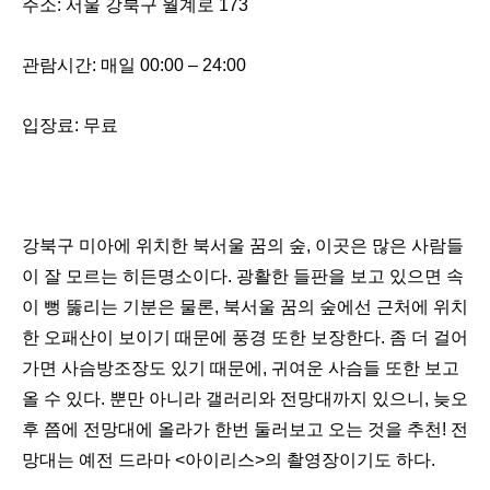
주소
:
서울 강북구 월계로
173
관람시간
:
매일
00:00
–
24:00
입장료
:
무료
강북구 미아에 위치한 북서울 꿈의 숲
,
이곳은 많은 사람들
이 잘 모르는 히든명소이다
.
광활한 들판을 보고 있으면 속
이 뻥 뚫리는 기분은 물론
,
북서울 꿈의 숲에선 근처에 위치
한 오패산이 보이기 때문에 풍경 또한 보장한다
.
좀 더 걸어
가면 사슴방조장도 있기 때문에
,
귀여운 사슴들 또한 보고
올 수 있다
.
뿐만 아니라 갤러리와 전망대까지 있으니
,
늦오
후 쯤에 전망대에 올라가 한번 둘러보고 오는 것을 추천
!
전
망대는 예전 드라마
<
아이리스
>
의 촬영장이기도 하다
.