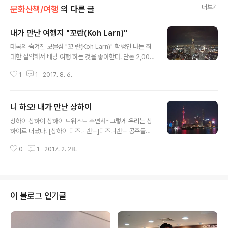
더보기
문화산책/여행
의 다른 글
내가 만난 여행지 "꼬란(Koh Larn)"
글 내용
태국의 숨겨진 보물섬 "꼬 란(Koh Larn)" 학생인 나는 최
대한 절약해서 배낭 여행 하는 것을 좋아한다. 단돈 2,000
원을 아끼기 위해 40도에 육박하는 날씨에 에어컨이 없는
1
1
2017. 8. 6.
방에서 잠을 자고, 옷 한 벌로 3주를 연명했던 적도 있다.
▲ 방콕에 도착하기 전 설레는 마음 방콕으로 향하기 전날
밤에도 내심 기대를 하며 갔다. 얼마나 가난한 여행이 될까,
니 하오! 내가 만난 상하이
이번 여행은 어떠한 방식으로 나를 단련시킬까. 그러나 도
글 내용
착해서 처음으로 마주한 방콕은 나의 예상을 완전히 뒤집
상하이 상하이 상하이 트위스트 추면서~그렇게 우리는 상
었다. 에어컨이 나오는 시원한 방은 하룻밤에 300밧(약 9,
하이로 떠났다. [상하이 디즈니랜드]디즈니랜드 공주들의
000원)이었으며, 구색이 갖추어진 팟타이는 50밧(약 1,5
성 상하이의 랜드마크, 바로 디즈니랜드로 아시아에서 제
00원)이었다. 물론 여행자 거리인 카오산 로드의 물가지
0
1
2017. 2. 28.
일 큰 규모를 자랑한다! 55억달러(6조6천억원)를 들여 완
만, 부유한 동네를 제외하면 대부분 이 가격과 비슷할 것이
공하였으며 2016년 6월 16일부터 운영 중이다. 디즈니랜
다. 생..
드에 가기 위해서는 상하이 지하철 11호선(자주색)을 타고
종점까지 가면 된다. 사전에 입장권을 구매하면 입구에서
여권만 보여주면 입장이 가능하다. 출처: 어플리케이션 Di
이 블로그 인기글
sney Resort 화면 Disney Resort 어플리케이션을 미
리 다운로드 받으면, 놀이기구의 대기시간과 여러 행사의
시간을 한눈에 확인할 수 있다. 중국은 google 및 앱스토