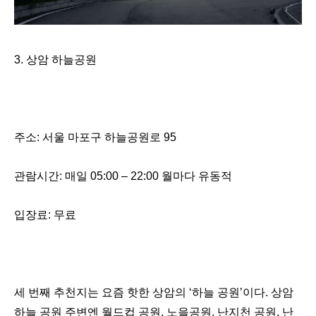
3.
상암 하늘공원
주소
:
서울 마포구 하늘공원로
95
관람시간
:
매일
05:00
–
22:00
월마다 유동적
입장료
:
무료
세 번째 추천지는 요즘 핫한 상암의
‘
하늘 공원
’
이다
.
상암
하늘 공원 주변엔 월드컵 공원
,
노을공원
,
난지천 공원
,
난