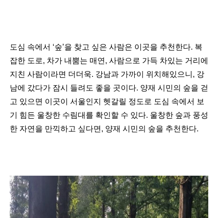
도심 속에서
‘
숲
’
을 찾고 싶은 사람은 이곳을 추천한다
.
복
잡한 도로
,
차가 내뿜는 매연
,
사람으로 가득 차있는 거리에
지친 사람이라면 더더욱
.
강남과 가까이 위치해있으니
,
강
남에 갔다가 잠시 들려도 좋을 곳이다
.
양재 시민의 숲을 걷
고 있으면 이곳이 서울인지 헷갈릴 정도로 도심 속에서 보
기 힘든 울창한 수림대를 확인할 수 있다
.
울창한 숲과 풍성
한 자연을 만끽하고 싶다면
,
양재 시민의 숲을 추천한다
.