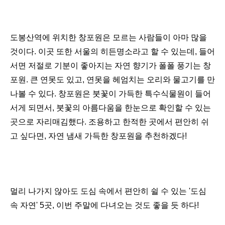
도봉산역에 위치한 창포원은 모르는 사람들이 아마 많을
것이다
.
이곳 또한 서울의 히든명소라고 할 수 있는데
,
들어
서면 저절로 기분이 좋아지는 자연 향기가 폴폴 풍기는 창
포원
.
큰 연못도 있고
,
연못을 헤엄치는 오리와 물고기를 만
나볼 수 있다
.
창포원은 붓꽃이 가득한 특수식물원이 들어
서게 되면서
,
붓꽃의 아름다움을 한눈으로 확인할 수 있는
곳으로 자리매김했다. 조용하고 한적한 곳에서 편안히 쉬
고 싶다면, 자연 냄새 가득한 창포원을 추천하겠다!
멀리 나가지 않아도 도심 속에서 편안히 쉴 수 있는 '도심
속 자연' 5곳, 이번 주말에 다녀오는 것도 좋을 듯 하다!