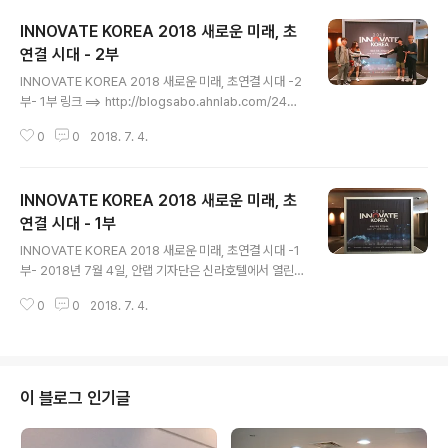
INNOVATE KOREA 2018 새로운 미래, 초
연결 시대 - 2부
글 내용
INNOVATE KOREA 2018 새로운 미래, 초연결 시대 -2
부- 1부 링크 ==> http://blogsabo.ahnlab.com/2421
제2부에서는 라는 제목으로 남북 과학기술 교류 및 협력방
0
0
2018. 7. 4.
안에 대해 심도 있게 다루었다. 순서는 세 개의 세션과 하나
의 종합토론으로 진행되었다. 한국철도기술연구원장, 한국
표준과학연구원장, 한국지질자원연구원 DMR 융합연구단
INNOVATE KOREA 2018 새로운 미래, 초
장 등 과학기술분야 전문가들이 강사로 참여했다 [1세션]
한반도 신경제구상 ‘유라시아 철의 실크로드’ 첫 번째 세션
연결 시대 - 1부
글 내용
으로 나희승 한국철도기술연구원장이 를 제목으로 20분간
INNOVATE KOREA 2018 새로운 미래, 초연결 시대 -1
연설했다. 나희승 원장은 남북 및 대륙철도사업의 중요성,
부- 2018년 7월 4일, 안랩 기자단은 신라호텔에서 열린
기대효과, 단계별 로드맵, 문제점 등을 다루었다. 나 원장은
“새로운 미래, 초연결 시대”에 관련된 INNOVATE KORE
한반도는 대양경제권과 해양경제권 모두를 누릴 수 있는
0
0
2018. 7. 4.
A 2018에 참석했다. Connected world와 5G의 도입
지리..
그리고 4차 산업혁명에 관련된 강연과 토론을 들으며 초연
결 시대란 무엇인지 생각하는 시간을 가졌다. 초연결 시대
의 가장 큰 특징은 집단지성, 크라우드 소싱, 공유가치 부상
이다. 즉 혁신과 더불어 협력한다는 특징을 가지고 있다. 우
이 블로그 인기글
리는 이에 대해 더 자세히 알아본 후 미래 사회 모습에 대해
생각해보기로 했다. [기조연설] 기조연설을 맡은 진대제 전