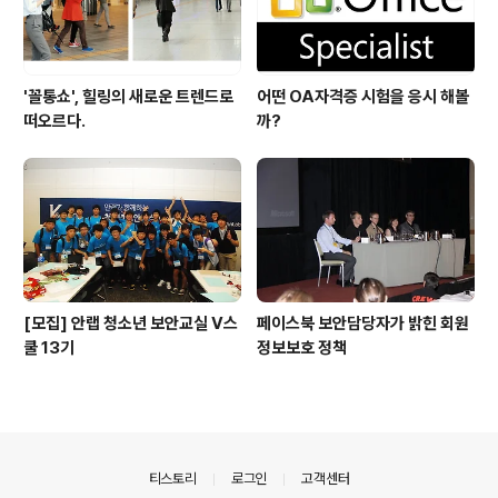
'꼴통쇼', 힐링의 새로운 트렌드로
어떤 OA자격증 시험을 응시 해볼
떠오르다.
까?
[모집] 안랩 청소년 보안교실 V스
페이스북 보안담당자가 밝힌 회원
쿨 13기
정보보호 정책
의안내
티스토리
로그인
고객센터