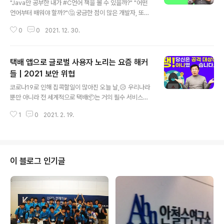
"Java만 공부한 내가 #C언어 책을 볼 수 있을까?" "어떤
언어부터 배워야 할까?"🤔 궁금한 점이 많은 개발자, 또는
개발자 지망생들 모여라! 삼평동 연구소가 꿀팁🍯대방출
0
0
2021. 12. 30.
해드립니다! 지금 영상으로 함께 보시죠!😀 삼평동연구소
스마트폰, 컴퓨터 안 쓰시는 분 거의 없으시죠? 조금만 더
알고 쓰면 스마트한 IT생활을 즐길 수 있습니다. ◈ 컴퓨
택배 앱으로 글로벌 사용자 노리는 요즘 해커
터, IT 그리고 보안에 대한 이야기를 쉽고 재미있게 나누고
자 합니다 ◈ www.youtube.com
들 | 2021 보안 위협
글 내용
코로나19로 인해 집콕할일이 많아진 오늘 날,😥 우리나라
뿐만 아니라 전 세계적으로 택배📦는 거의 필수 서비스가
되었는데요, 그런데 해커가 이를 악용하여 택배 앱을 위장
1
0
2021. 2. 19.
한 피싱사이트를 유포하고 있다고 합니다! 궁금하다면 영
상으로 함께 보시죠!😀 삼평동연구소 스마트폰, 컴퓨터 안
쓰시는 분 거의 없으시죠? 조금만 더 알고 쓰면 스마트한 I
T생활을 즐길 수 있습니다. ◈ 컴퓨터, IT 그리고 보안에
대한 이야기를 쉽고 재미있게 나누고자 합니다 ◈ www.y
이 블로그 인기글
outube.com