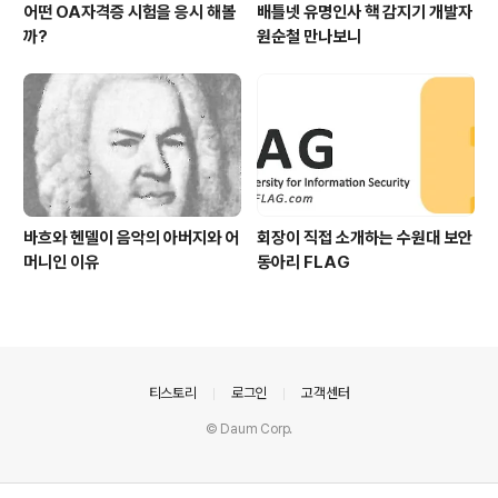
어떤 OA자격증 시험을 응시 해볼
배틀넷 유명인사 핵 감지기 개발자
까?
원순철 만나보니
바흐와 헨델이 음악의 아버지와 어
회장이 직접 소개하는 수원대 보안
머니인 이유
동아리 FLAG
의안내
티스토리
로그인
고객센터
© Daum Corp.