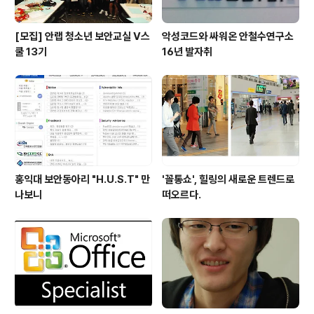
[모집] 안랩 청소년 보안교실 V스
악성코드와 싸워온 안철수연구소
쿨 13기
16년 발자취
홍익대 보안동아리 "H.U.S.T" 만
'꼴통쇼', 힐링의 새로운 트렌드로
나보니
떠오르다.