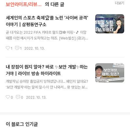
더보기
보안라이프/리뷰&팁
의 다른 글
세계인의 스포츠 축제🏆를 노린 '사이버 공격'
이야기 | 삼평동연구소
글 내용
곧 다가오는 2022 FIFA 카타르 월드컵!⚽ 띠링~🎵 이맘
때쯤 이런 메시지가 도착하고는 하죠. [Web발신] (광고)
이벤트 당첨 카타르 여행 항공권 티켓 도착! ~11월 20일까
1
1
2022. 10. 13.
지!(한정수량) ↓↓↓↓링크 클릭↓↓↓↓ http://www.
this.is.smishing 나를 찾아온 천운 같은 기회일까?🎁 사
이버 공격을 노린 누군가의 악질적인 수법일까🦹 축제를
내 장점이 뭔지 알아? 바로 ✨보안 개발✨하는
안전하게 보내기 위한 방법을 삼평동연구소에서 알아봅시
다! 삼평동연구소 스마트폰, 컴퓨터 안 쓰시는 분 거의 없으
거야 | 라이브 방송 하이라이트
글 내용
시죠? 조금만 더 알고 쓰면 스마트한 IT생활을 즐길 수 있
개발자님 승마장 출입금지 당하셨답니다... 왜인지 알아요?
습니다. ◈ 컴퓨터, IT 그리고 보안에 대한 이야기를 쉽고
'보안 개발자'라는 말에 말🐴이 안 나와서... 왕 멋있는 보안
재미있게 나누고자 합니다 ◈ www.youtube.com
🛡️과 근사함 그 자체인 개발💻의 조합, 보안 개발의 공부법
0
0
2022. 10. 13.
부터 역량, 자질까지 한큐에 알아보는 하이라이트 모음집!
지금 바로 삼평동연구소에서 확인하세요! 아래 영상 클릭!
삼평동연구소 스마트폰, 컴퓨터 안 쓰시는 분 거의 없으시
죠? 조금만 더 알고 쓰면 스마트한 IT생활을 즐길 수 있습
니다. ◈ 컴퓨터, IT 그리고 보안에 대한 이야기를 쉽고 재
이 블로그 인기글
미있게 나누고자 합니다 ◈ www.youtube.com