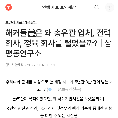
검색하기
안랩 사보 보안세상
티스토리
보안라이프/리뷰&팁
해커들🦹은 왜 송유관 업체, 전력
회사, 정육 회사를 털었을까? | 삼
평동연구소
안랩 보안세상
2022. 11. 16. 13:19
우리나라 군대를 대상으로 한 해킹 시도가 5년간 3만 건이 넘는다
고...?
(
출처
: 정보통신신문)
돈💸만이 목적이었다면, 왜 국가기반시설을 노렸을까?🤷
국민의 안전과 건강,
국가 경제 및
정부의 핵심 기능에 중대한 영향
을 미칠 수 있는 시설을