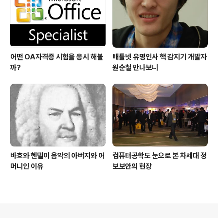
어떤 OA자격증 시험을 응시 해볼
배틀넷 유명인사 핵 감지기 개발자
까?
원순철 만나보니
바흐와 헨델이 음악의 아버지와 어
컴퓨터공학도 눈으로 본 차세대 정
머니인 이유
보보안의 현장
의안내