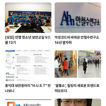
[모집] 안랩 청소년 보안교실 V스
악성코드와 싸워온 안철수연구소
쿨 13기
16년 발자취
홍익대 보안동아리 "H.U.S.T" 만
'꼴통쇼', 힐링의 새로운 트렌드로
나보니
떠오르다.