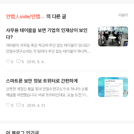
더보기
안랩人side/안랩컬처
의 다른 글
사무용 테이블을 보면 기업의 인재상이 보인
다?
글 내용
여러분의 사무실 혹은 학교에 주인 없는 테이블이 있나요?
안철수연구소에는 각 팀마다 주인 없는 테이블이 하나씩
있답니다. 효율성이 중요한 회사에서 왜 이런 테이블을 놓
0
5
2010. 5. 4.
았을까요? 우선 이 테이블의 용도는 각 팀마다 다양합니다.
화분을 두고 물을 주면서 키운는 팀이 있는가하면 커피 포
트를 두고서 티 테이블(Tea Talbe)로 쓰는 팀도 있습니
스마트폰 보안 정보 트위터로 간편하게
다. 점심 시간이면 식사 후에 티 타임(Tea Time)을 즐기
글 내용
는 팀원들을 볼 수 있답니다. 가장 인상적인 테이블은 중식,
산뜻한 계절인 봄 을 맞아 안철수연구소가 또 하나의 소통
한식 등 각종 식사류 매뉴판이 있는 테이블입니다. 그래서
채널를 마련했습니다. 바로 트위터인데요. 오늘 오전 11시
인지 그 팀은 팀원들이 모두 건강해 보였습니다. 그리고 촬
에 트위터가 공식 오픈했답니다. ID는 바로 @AhnLab_m
영하는 동안 테이블에 삼삼오오 모여 있는 모습을 쉽게 볼
0
3
2010. 4. 21.
an이랍니다. http://twitter.com/AhnLab_man 이제 스
수 있었는데요. 심각한 얼굴 표정을 한 사람도 있었고 분위
마트폰 보안 등 최근 정보보안 이슈를 비롯해 안철수연구
기가 화기애애한 곳도..
소의 다양한 소식을 트위터에서도 만나실 수 있습니다. 그
리고 매일 오후 2시 3분은 'V3 타임'입니다. 손가락 2개
(V)와 3을 합치면 V3가 되기 때문이지요. 거침없이 follo
이 블로그 인기글