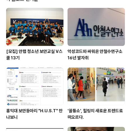
wing해 주세요. 세상에서 가장 안전한 이름 안철수연구소
와 더 가까이 소통해주세요. *^^* Ahn
[모집] 안랩 청소년 보안교실 V스
악성코드와 싸워온 안철수연구소
쿨 13기
16년 발자취
홍익대 보안동아리 "H.U.S.T" 만
'꼴통쇼', 힐링의 새로운 트렌드로
나보니
떠오르다.