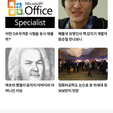
어떤 OA자격증 시험을 응시 해볼
배틀넷 유명인사 핵 감지기 개발자
까?
원순철 만나보니
바흐와 헨델이 음악의 아버지와 어
컴퓨터공학도 눈으로 본 차세대 정
머니인 이유
보보안의 현장