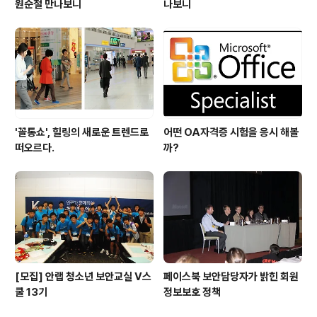
원순철 만나보니
나보니
'꼴통쇼', 힐링의 새로운 트렌드로
어떤 OA자격증 시험을 응시 해볼
떠오르다.
까?
[모집] 안랩 청소년 보안교실 V스
페이스북 보안담당자가 밝힌 회원
쿨 13기
정보보호 정책