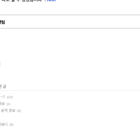
션팀
른 글
!!
(13)
경보
(1)
 공격 경보
(0)
펴보니
(0)