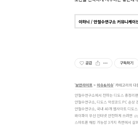
이하늬 / 안철수연구소 커뮤니케이
공감
구독하기
'
보안라이프
>
이슈&이슈
' 카테고리의 다
안철수연구소에서 전하는 디도스 총정리편~
안철수연구소, 디도스 악성코드 PC 손상 
안철수연구소, 국내 40개 웹사이트 디도스
와이파이 무선 인터넷 안전하게 쓰려면
(2)
스마트폰 해킹 가능성 3가지 측면에서 살