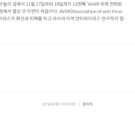
발리 섬에서 11월 17일부터 19일까지 13번째 'AVAR 국제 컨퍼런
 열린 건 이번이 처음이다. AVAR(Association of anti Virus
컴퓨터 바이러스의 확산과 피해를 막고 아시아 지역 안티바이러스 연구자의 협력
단체이다. 아시아 태평양 지역을 활동 거점으로 회원국들이 구성되는데
지역에 연구소를 설립함으로써 전세계 대부분의 보안 전문가가 참여하
 캐나다 벤쿠버에서 개최된 VB(Virus Bulletin) 국제 컨퍼런스에서
슈였다. http://b..
DESIGN BY
TISTORY
관리자