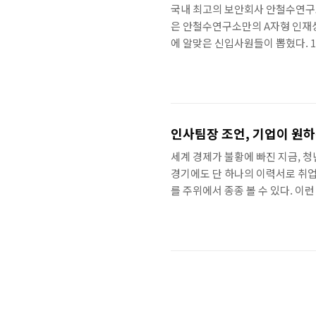
국내 최고의 보안회사 안철수연구
은 안철수연구소만의 A자형 인재상
에 알맞은 신입사원들이 뽑혔다. 1
ASEC팀(시큐리티대응센터) 조보
생각하는 A자형 인재상, 그들이 
엇인가? 조보화(이하 조) : 컴퓨
있었다. 보안에 관한 수업을 들으
듯..
인사팀장 조언, 기업이 원하
세계 경제가 불황에 빠진 지금, 청
경기에도 단 하나의 이력서로 취업
를 주위에서 종종 볼 수 있다. 이
세상' 기자단을 대상으로 안철수연
확실히 보여주려면 어떤 이력서(자
력서를 내느냐보다 중요한 것은 정
다. 다음은 요약 내용. 1. 이력서