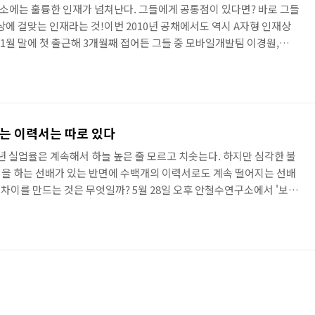
소에는 훌륭한 인재가 넘쳐난다. 그들에게 공통점이 있다면? 바로 그들
에 걸맞는 인재라는 것!이번 2010년 공채에서도 역시 A자형 인재상
1월 말에 첫 출근해 3개월째 접어든 그들 중 모바일개발팀 이경원,
화, 컨설팅팀 김선국, 그리고 서비스기획팀 송은혜 사원을 만나 그들이
안랩을 선택한 이유를 들어보았다. - 안철수연구소에 입사한 동기가 무
터를 전공했는데 학교 특성상 보안 관련 분야는 4학년이 되어서야 들을 수
면서 흥미가 생겨서 직무를 네트워크 보안 쪽으로 선택했다. 누구나 알
는 이력서는 따로 있다
년 실업율은 계속해서 하늘 높은 줄 모르고 치솟는다. 하지만 심각한 불
을 하는 선배가 있는 반면에 수백개의 이력서로도 계속 떨어지는 선배
런 차이를 만드는 것은 무엇일까? 5월 28일 오후 안철수연구소에서 '보안
구소 인사팀장이 기업이 원하는 인재, 그리고 기업이 원하는 인재임을
기소개서)를 준비해야 할까를 강의했다. 그리고 얼마나 많은 곳에 이
말 날 원하는 곳에 그리고 나에게 맞는 곳에 지원하는 것이라고 강조했
는 O △ X 로 분류된다. 대부분의 기업 인사팀장은 취업 시즌이 되..