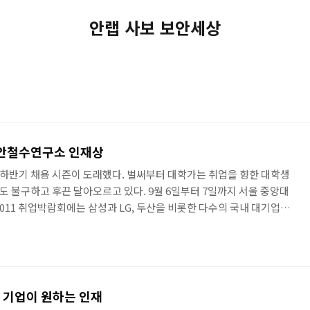
안랩 사보 보안세상
 안철수연구소 인재상
 하반기 채용 시즌이 도래했다. 벌써부터 대학가는 취업을 향한 대학생
 불구하고 후끈 달아오르고 있다. 9월 6일부터 7일까지 서울 중앙대
011 취업박람회에는 삼성과 LG, 두산을 비롯한 다수의 국내 대기업들
직 성공을 노리는 취업준비생들로 북적이고 있었다.9월 5일부터 26일
를 진행하는 안철수연구소도 이번 취업박람회에서 함께 미래 보안 산업을
* 2011년 안철수연구소 하반기 신입공채 : 9/5~9/26 * 채용안내 웹사
co.kr/?svccode=aa1001&con..
 기업이 원하는 인재