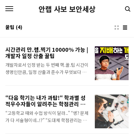
본문 바로가기
안랩 사보 보안세상
꿀팁
(4)
시간관리 만.렙.찍기 10000% 가능 |
개발자 일정 산출 꿀팁
개발자로서 인정 받는 두 번째 핵.꿀.팁 시간이
생명인만큼, 일정 산출과 준수가 무엇보다 중
요하다는 것, 알고 계시리라 생각됩니다. 나에
게도, 남에게도 이득이 되는 개발 일정 관련 꿀
팁을 알고싶은 분들은 이 영상을 꼭 시청해주
“다음 학기는 내가 과탑!“ 학과별 성
세요! 시간관리 만렙, 우리가 찍어보는걸로! 삼
적우수자들이 알려주는 학점관리 꿀
평동연구소 스마트폰, 컴퓨터 안 쓰시는 분 거
팁
“고등학교 때와 수업 방식이 달라..” “엥? 문제
의 없으시죠? 조금만 더 알고 쓰면 스마트한 IT
가 다 서술형이네..!?” “도대체 학점관리는 어
생활을 즐길 수 있습니다. ◈ 컴퓨터, IT 그리
떻게 해야되는 거지??” 새 학기가 시작한지 두
고 보안에 대한 이야기를 쉽고 재미있게 나누