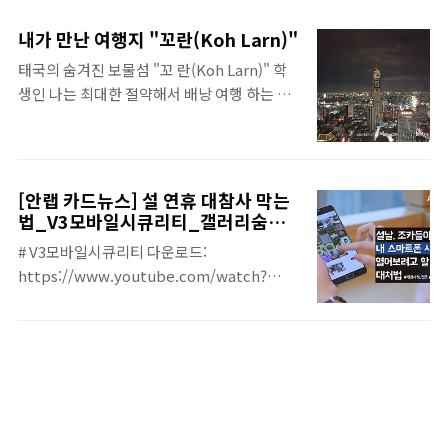
달이 지난 이 시점, 혼란스러워 하고 있을 새내
고자 합니다 ◈ www.youtube.com
기들을 위해 각 학과별 성적우수자 선배들을
내가 만난 여행지 "꼬란(Koh Larn)"
인터뷰해 보았다. 문과 정다슬 3학년 행정학과
태국의 숨겨진 보물섬 "꼬 란(Koh Larn)" 학
[이하 '행정'] 조수이 2학년 법학과 [이하 '법']
생인 나는 최대한 절약해서 배낭 여행 하는 것
이과 한승우 2학년 전자정보통신공학과 [이하
을 좋아한다. 단돈 2,000원을 아끼기 위해 40
'전자'] 이지수 4학년 물리학과 [이하 '물리'] 1.
도에 육박하는 날씨에 에어컨이 없는 방에서
학점 관리는 왜 하고 계신건가요? [법] 전 노는
잠을 자고, 옷 한 벌로 3주를 연명했던 적도 있
걸 참 좋아하고, 빈둥대는 것도 사실 좋아합니
다. ▲ 방콕에 도착하기 전 설레는 마음 방콕으
다. 그런데 제가 ‘학생’이라는 신분에 있는데,
[안랩 카드뉴스] 설 연휴 대참사 막는
로 향하기 전날 밤에도 내심 기대를 하며 갔다.
아무리 귀찮아도 학생으로서의 의무는 다 하고
법_V3모바일시큐리티_갤러리숨김
얼마나 가난한 여행이 될까, 이번 여행은 어떠
편
놀아왔다는 걸 스스로 증명하고 싶었습니다.
# V3모바일시큐리티 다운로드:
한 방식으로 나를 단련시킬까. 그러나 도착해
그래서 방황할 때도, 공부가 너무 하기 싫..
https://www.youtube.com/watch?
서 처음으로 마주한 방콕은 나의 예상을 완전
v=nmfb2cfMULU&feature=youtu.be
히 뒤집었다. 에어컨이 나오는 시원한 방은 하
룻밤에 300밧(약 9,000원)이었으며, 구색이
갖추어진 팟타이는 50밧(약 1,500원)이었다.
물론 여행자 거리인 카오산 로드의 물가지만,
부유한 동네를 제외하면 대부분 이 가격과 비
슷할 것이다. 생..