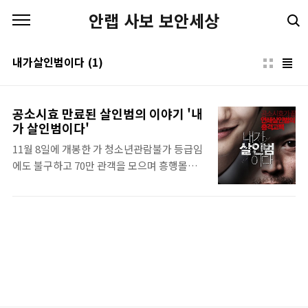
본문 바로가기
안랩 사보 보안세상
내가살인범이다
(1)
공소시효 만료된 살인범의 이야기 '내
가 살인범이다'
11월 8일에 개봉한 가 청소년관람불가 등급임
에도 불구하고 70만 관객을 모으며 흥행몰이
중이다. 정병길 감독의 화려한 액션신과 박시
후, 정재영의 탄탄한 연기력도 흥행의 한 요소
겠지만, 대중들이 이 영화에 가장 흥미를 느끼
는 점은 ‘공소시효가 끝난 살인범이 매스컴을
통해 대중 앞에 등장’한다는 소재일 것이다. 미
해결사건으로 남은 연쇄살인사건의 범인이 공
소시효가 끝나 사회에 나왔을 때, 우리는 과연
어떤 반응을 보일까? 더 이상 처벌할 수 없는