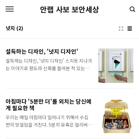
본문 바로가기
안랩 사보 보안세상
넛지
(2)
설득하는 디자인, '넛지 디자인'
설득하는 디자인, '넛지 디자인' 스치듯 지나가
는 이야기로 판도라 신화를 들어본 적 있는가.
판도라 신화는 그리스로마 신화에 등장하는 이
야기다. 간단한 이야기 내용은 이렇다. ‘판도
라’가 남편이 절대 열지 말라는 ‘항아리’를 열
어 그 안에 담긴 죽음과 병, 질투와 증오 등 수
아침마다 '5분만 더'를 외치는 당신에
많은 해악이 한꺼번에 튀어나와 인간 세상에
게 필요한 책
흩어지게 된다. 이 신화에서 우리는 인간이 하
우리는 매일 아침마다 일어나기 위해서 수십
지 말라고 하면 더 하고 싶어 하는 청개구리 심
번의 망설임을 거친다. 5분의 유혹은 얼리버드
리를 가지고 있다는 것을 알 수 있다. 이와 관련
가 되겠다는 새해 희망을 무력하게 만든다. 매
해 한 방송 프로그램에서 재미난 실험을 했다.