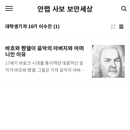
본문 바로가기
안랩 사보 보안세상
대학생기자 10기 이수진
(1)
바흐와 헨델이 음악의 아버지와 어머
니인 이유
17세기 바로크 시대를 풍미하던 대표적인 음
악가 바흐와 헨델. 그들은 각자 음악의 아버지
바흐, 음악의 어머니 헨델이라는 별명을 가지
고 있다. 음악에는 얕은 지식을 가지고 있는 대
학생기자가 공부한 그들의 인생과 대표적인 작
품 몇 가지를 소개해 본다. 요한 세바스찬 바흐
음악의 아버지 바흐(Johann Sebastian
Bach, 요한 세바스찬 바흐, 1685~1750, 독일)
대부분의 사람이 '클래식'이라고 일컫는 서양
음악에서 바흐는 그야말로 바로크 시대를 주름