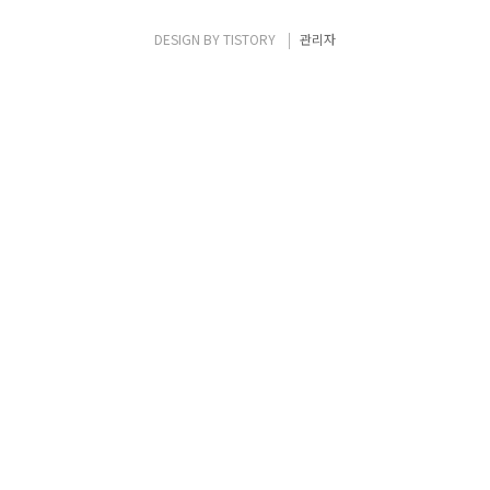
잡은 절대적인 존재이다. 때문에 그를 음악의
아버지라고 부른다. 17세기 당시 음악에 교회
DESIGN BY
TISTORY
관리자
가 많은 영향을 끼치고 있었기 때문에 그의 음
악에서는 신앙심과 경건함을 빼놓을 수 없다.
개인적으로 바흐의 음악 중에 가장 기억에 남
는 곡은 '토카타와 푸가'..