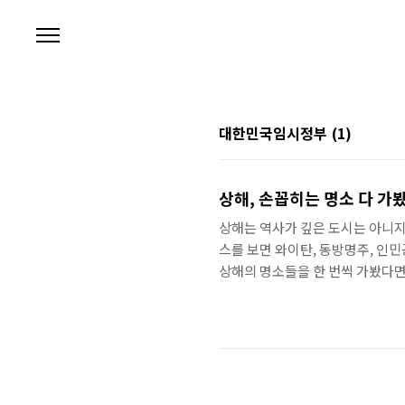
본문 바로가기
대한민국임시정부
(1)
상해, 손꼽히는 명소 다 가
상해는 역사가 깊은 도시는 아니지
스를 보면 와이탄, 동방명주, 인민
상해의 명소들을 한 번씩 가봤다면
쯤은 가보고 싶은 그 곳이다. 가본
가 작고 볼거리가 많지는 않다. 
잊지 못할 것이다. 역사책 속에서
서재와 임시정부임원들의 침실과 