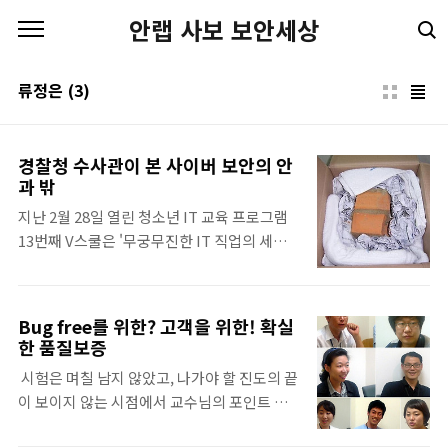
본문 바로가기
안랩 사보 보안세상
류정은
(3)
경찰청 수사관이 본 사이버 보안의 안
과 밖
지난 2월 28일 열린 청소년 IT 교육 프로그램
13번째 V스쿨은 '무궁무진한 IT 직업의 세계
탐방하기'라는 주제로 다양한 분야의 IT 전문
가를 초빙하여 강연 콘서트 형식으로 진행되었
다. KT뮤직 장준영 이사, 다음커뮤니케이션즈
Bug free를 위한? 고객을 위한! 확실
허진영 게임사업본부장, 네오위즈 게임즈 심
한 품질보증
준형 본부장, 서울지방경찰청 류정은 경장 등
시험은 며칠 남지 않았고, 나가야 할 진도의 끝
청소년이 관심 있어하는 음악, 게임, 사이버 범
이 보이지 않는 시점에서 교수님의 포인트 찍
죄 분야 전문가의 구체적이고 심도 있는 강의
고 반짝 기법은 그야말로 극약처방이다. "자~
를 들을 수 있었다. 그 중 류정은 경장은 안랩