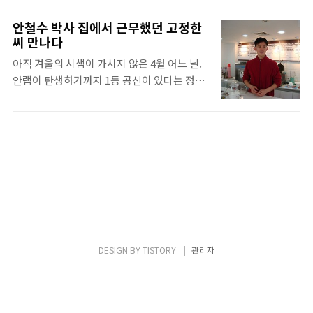
거기 품질보증팀(QA팀) 별표 다섯 개 팍팍!"
출신이어서 이채로웠다. 그는 2009년 12월 사
품질보증팀에 대한 설명을 찾느라 두리번거리
이버 특채로 경찰이 되었다. 처음에는 용산경
안철수 박사 집에서 근무했던 고정한
는 사이 기차는 이미 떠나 버렸다. 하지만, '하
찰서 사이버수사팀에서 일하다 현재 국제범죄
씨 만나다
나의 절차에 대한 작업을 완료하였을 때 그 절
수사대 산업기술유출팀에서 일하고 있다. 컴
아직 겨울의 시샘이 가시지 않은 4월 어느 날.
차가 정확하게 수행되었는지 검사하는 임무를
퓨터를 이용해 영업비밀들을 외부로 유출하는
안랩이 탄생하기까지 1등 공신이 있다는 정보
수행한다'는 교과서의 짧은 설명은 품질보증
것을 막는 것을 주 업무로 하고 있다. ..
를 입수하여, 서울 마포에 자리한 테이크아웃
팀에 대한 힌트를 주는 동시에 또 다른 물음표
(Take out) 전문점을 찾아갔다. 오늘의 주인
를 갖게 했다. 그러던 차에 운 좋게도 안철수연
공은 바로 고정한씨. 훤칠한 키와 선한 미소로
구소 품질보증팀을 인터뷰할 수 있는 예상치
우리를 반겨주었다. 상큼한 봄의 향기처럼 그
못한 기회가 왔다. 별표를 팍팍 줄 만큼 중요한
의 가게에 발을 들여놓는 순간, 표현 할 수 없는
이유를 들어보았다. Q. 안철수연구소에서 품
‘행복’이라는 기운이 온몸에 감돌기 시작했다.
질보증팀은 어떠한 업무를 담당하는지 알려주
그만의 특별한 무언가가 이 가게에 있다는 증
세요. A. 소프트웨어가 사용자의 손에..
거! 그렇다면 지금부터 그와 함께한 시간 속으
로 들어가 보자. OB를 찾아서 – 고정한 님과의
인터뷰 Q : 지금의 안랩이 있기까지 중요한 역
DESIGN BY
TISTORY
관리자
할을 하셨다고 하는데요 궁금합니다. 어떻게
발을 들여놓으 셨나요? A : 처음 안철수 박사님
께서 V3를 만드셨을 때 저는 하이텔, 나우누리