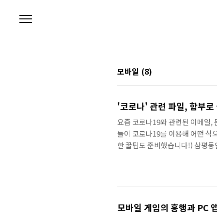
본문 바로가기
모바일
(8)
'코로나' 관련 파일, 함부
요즘 코로나19와 관련된 이메일,
들이 코로나19를 이용해 어떤 식으
한 꿀팁도 준비했습니다!) 삼평동
쓰면 스마트한 IT생활을 즐길 수 
누고자 합니다 ◈ www.youtube
모바일 게임의 흥행과 PC