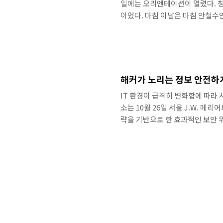
일에는 오리엔테이션이 열렸다. 창
이었다. 마침 이날은 마침 안철수
험하기도 했다. 선배들이 손수 환
대화하는 시간에 이들 당찬 신입사
리고 IT의 미래 전망에 이르기까
다 기본적인 정신이라고 강조했다.
해커가 노리는 정보 안전하
IT 환경이 급격히 변화함에 따라
소는 10월 26일 서울 J.W. 메리어트
략을 기반으로 한 효과적인 보안 위협 대
2010’을 개최했습니다. 이날 행사
보안에 관심이 많은 일반인 및 청
연구소 대표이사는 ‘IT 패러다임의
로그램의 진행을 도맡아 참석자의 