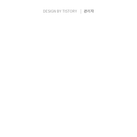
커플인 김재열 책임, 손미연 선임 부부를 만나
안랩이라는 한 지붕에서 부부 개발자가 사는
DESIGN BY
TISTORY
관리자
법을 들어보았다. - 담당하는 업무를 간략히 설
명한다면. 김재열 책임(이하 김): V3 등 핵심 제
품의 관리 서버를 담당하는 프로젝트 매니저
(PM)이다. 손..