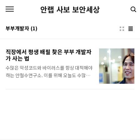
본문 바로가기
안랩 사보 보안세상
부부개발자
(1)
직장에서 평생 배필 찾은 부부 개발자
가 사는 법
수많은 악성코드와 바이러스를 항상 대적해야
하는 안철수연구소. 이를 위해 오늘도 수많은
연구원과 프로그래머들이 한 마음이 되어 눈에
불을 켜고 불철주야 열심히 일하고 있다. 그러
다 보면 남녀 간에 서로 우정이나 팀워크 이상
의 감정이 싹트기도 할 것이다. 과연 안철수연
구소에도 'CC(Company Couple)'가 있을까?
답은 “YES!". 그것도 한 쌍뿐만이 아니라 무수
히 많은 CC들이 사내에서 활개(?)친다고 하는
데 그 중에서도 가장 잉꼬 같은 금슬로 소문난