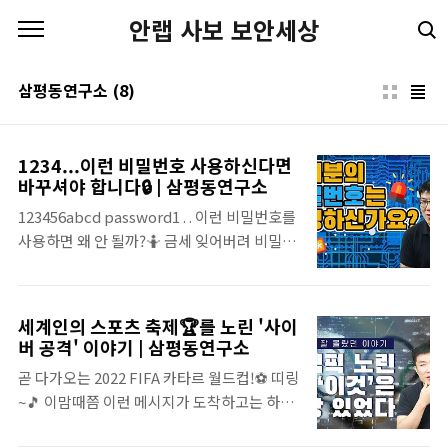
본문 바로가기
안랩 사보 보안세상
삼평동연구소
(8)
1234...이런 비밀번호 사용하신다면
바꾸셔야 합니다🔒 | 삼평동연구소
123456abcd password1 . . 이런 비밀번호를
사용하면 왜 안 될까?🤷 금세 잊어버려 비밀번
호 찾기🔐만 몇 번째... 그렇다고 쉬운 비밀번
호로 설정하면 공격의 대상이 될 수 있다...?!
😱 보안 전문가가 꼽은 피해야 할 비밀번호를
세계인의 스포츠 축제🏆를 노린 '사이
확인하고✔️ 소중한 개인정보를 안전하게 지켜
버 공격' 이야기 | 삼평동연구소
보자구요! 삼평동연구소 스마트폰, 컴퓨터 안
곧 다가오는 2022 FIFA 카타르 월드컵!⚽ 띠링
쓰시는 분 거의 없으시죠? 조금만 더 알고 쓰면
~🎵 이맘때쯤 이런 메시지가 도착하고는 하죠.
스마트한 IT생활을 즐길 수 있습니다. ◈ 컴퓨
[Web발신] (광고) 이벤트 당첨 카타르 여행 항
터, IT 그리고 보안에 대한 이야기를 쉽고 재미