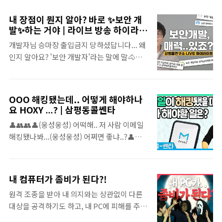
공권 티켓 도착! ~11월 20일까지!(한정수량)
있게 나누고자 합니다 ◈
↓↓↓↓링크 클릭↓↓↓↓
www.youtube.com
내 장점이 뭔지 알아? 바로 ✨보안 개
http://www.this.is.smishing 나를 찾아온
발✨하는 거야 | 라이브 방송 하이라이
천운 같은 기회일까?🎁 사이버 공격을 노린 누
트
개발자님 승마장 출입금지 당하셨답니다... 왜
군가의 악질적인 수법일까🦹 축제를 안전하게
인지 알아요? '보안 개발자'라는 말에 말🐴이
보내기 위한 방법을 삼평동연구소에서 알아봅
안 나와서... 왕 멋있는 보안🛡️과 근사함 그 자
시다! 삼평동연구소 스마트폰, 컴퓨터 안 쓰시
체인 개발💻의 조합, 보안 개발의 공부법부터
는 분 거의 없으시죠? 조금만 더 알고 쓰면 스
역량, 자질까지 한큐에 알아보는 하이라이트
마트한 IT생활을 즐길 수 있습니다. ◈ 컴퓨터,
OOO 해킹됐는데.. 어떻게 해야하나
모음집! 지금 바로 삼평동연구소에서 확인하
IT 그리고 보안에 대한 이야기를 쉽고 재미있
요 HOXY ...? | 삼평동콜쎈타
세요! 아래 영상 클릭! 삼평동연구소 스마트폰,
게 나누고자 합니다 ◈ www.youtube.com
👤👥👥👤(웅성웅성) 어떡해.. 저 사람 이메일
컴퓨터 안 쓰시는 분 거의 없으시죠? 조금만 더
해킹됐나봐...(웅성웅성) 어쩌면 좋냐..?👤👥
알고 쓰면 스마트한 IT생활을 즐길 수 있습니
👥👤 이메일이 해킹당했을 때, 해커가 도청이
다. ◈ 컴퓨터, IT 그리고 보안에 대한 이야기
나 사진촬영도 할 수 있다는 사실, 알고 있었나
를 쉽고 재미있게 나누고자 합니다 ◈
요? 이메일이 해킹됐을 때 해야하는 행동들!
www.youtube.com
내 컴퓨터가 좀비가 된다?!
영상으로 확인하세요!!! 삼평동연구소 스마트
원격 조종을 받아 내 의지와는 상관없이 다른
폰, 컴퓨터 안 쓰시는 분 거의 없으시죠? 조금
대상을 공격하기도 하고, 내 PC에 피해를 주기
만 더 알고 쓰면 스마트한 IT생활을 즐길 수 있
도 하는 좀비PC! 좀비와 같은 상태가 된 내 PC
습니다. ◈ 컴퓨터, IT 그리고 보안에 대한 이