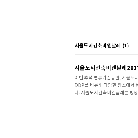
본문 바로가기
서울도시건축비엔날레
(1)
서울도시건축비엔날레201
이번 추석 연휴기간동안, 서울
DDP를 비롯해 다양한 장소에서 
다. 서울도시건축비엔날레는 평양
다.여론의 물매를 맞긴 했지만 예술
번 돈의문박물관마을이 주전시장으
물관마을에서는 설치예술을 중심으로
같다.입구에 있는 매표소.들어가자
가지 도시건축학적인 설..