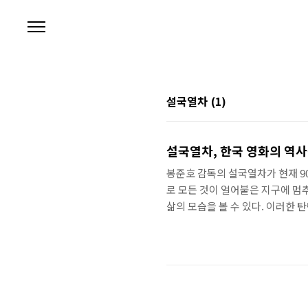
본문 바로가기
설국열차
(1)
설국열차, 한국 영화의 역사
봉준호 감독의 설국열차가 현재 9
로 모든 것이 얼어붙은 지구에 멈추
삶의 모습을 볼 수 있다. 이러한
뛰어난 배우들의 연기력까지 볼 수
지도 꾸준한 관객수와 인기를 유지
재미1. 감독과 배우, 모든 것을 갖
튼, 크리스 에반스, 에드 해리스 