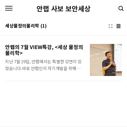
본문 바로가기
안랩 사보 보안세상
세상물정의물리학
(1)
안랩의 7월 VIEW특강, <세상 물정의
물리학>
지난 7월 19일, 안랩에서는 특별한 강연이 있
었습니다.바로 안랩인의 자기개발을 위해 명
사를 초청해 진행하는 사내 VIEW 특강이었는
데요! 이번 달에는 이라는 주제로 성균관대 물
리학과 김범준 교수님께서 강연을 진행해주셨
습니다. 강연을 시작하기도 전에 벌써 꽉 찬
AHA룸! 뒷모습들 뿐이지만 강연을 기다리며
두근대는 마음이 여기까지 느껴지네요. 오늘
특별한 강연을 진행해주실 김범준 교수님!조
금은 경직된 안랩인들에게 편안하고 재치있는