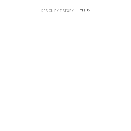
이야기들로 분위기를 풀어주시며 강의를 시작
하셨습니다~ 이번 강연에서는 라는 소주제로
DESIGN BY
TISTORY
관리자
사람들과의 연결망을 물리학을 통해 이해해보
는 시간을 가졌습니다. 교수님께서 전해주신
사회 연결망을 이해하기 위한 재미있는 실험
하나를 소개해드리려고 해요! 바로 밀그램의
실험입니다.이 실험은 미국..