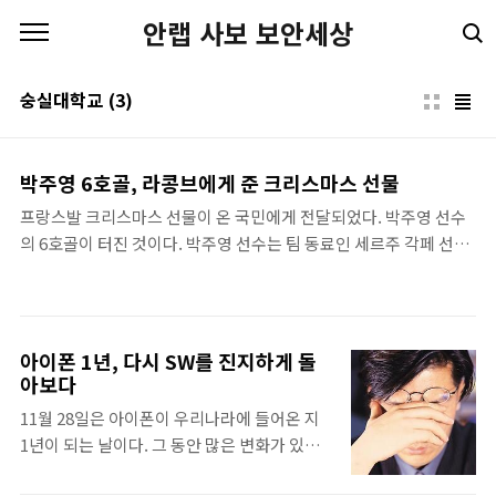
본문 바로가기
안랩 사보 보안세상
숭실대학교
(3)
박주영 6호골, 라콩브에게 준 크리스마스 선물
프랑스발 크리스마스 선물이 온 국민에게 전달되었다. 박주영 선수
의 6호골이 터진 것이다. 박주영 선수는 팀 동료인 세르주 각페 선수
의 발 뒤꿈치 패스를 받아 골 키퍼와 수비수가 골문 앞에 가득한 상황
에서 침착하게 멋진 골을 성공시켰다. 특히 이날 박주영 선수의 골이
값진 이유는 모나코가 박주영 선수의 이 골로 7경기 만에 승리를 따
냈기 때문이다. 이날 박주영 선수의 골만큼 크게 이슈가 된 것이 있었
아이폰 1년, 다시 SW를 진지하게 돌
다. 바로 모나코의 감독인 라콩브 감독의 눈물이었다. 라콩브 감독은
아보다
최근 모나코의 부진으로 경질 가능성이 졈쳐지는 상황이었다. 이날
11월 28일은 아이폰이 우리나라에 들어온 지
경기까지 비기거나 졌다면, 경질될 가능성이 큰 상황이었던 것이다.
1년이 되는 날이다. 그 동안 많은 변화가 있었
이런 상황에서 터진 박주영 선수의 골은 라콩브 감독에게는 우리나
고, '앱(애플리케이션'이라는 세계를 매개체로
라 국민에게보다 더 특별한 크리스마스 선물이 되었을..