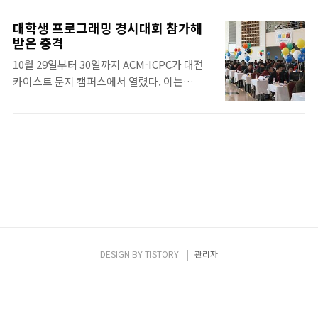
그 동안 별다른 생각 없이 사용하던 소프트웨
어에 대한 새로운 생각이 자리매김했다. 나에
대학생 프로그래밍 경시대회 참가해
게는 얼마 전, 아이패드용 애플리케이션을 개
받은 충격
발 프로젝트를 진행하는 과정에서 소프트웨어
10월 29일부터 30일까지 ACM-ICPC가 대전
어의 중요성을 실감하는 계기가 있었다. 프로
카이스트 문지 캠퍼스에서 열렸다. 이는
젝트의 이름은 '아툰즈'로, 플래쉬로 제작된 동
ACM(Association of Computing
화를 아이패드에 옮기는 것이었다. 처음 프로
Machinery : 미국 컴퓨터 학회)이 주최하고,
젝트의 시작은 막막하였다. 이런 작업을 하기
IBM이 후원하는 세계 최대 규모의 대학(원)생
위해서는 iOS에서 지원하는 애니메이션 관련
대상 프로그래밍 경시대회(ICPC :
프레임워크인 코어 애니메이션을 사용해야 하
International Collegiate Programming
는데, iOS의 기반 언어인 objective-C도 제대
Contest)이다. 2001년부터 아시아 지역 예선
로 이해하지 못한 상태에서 이것을 이해하려고
서울 대회는 KAIST와 행정안전부가 주관하여
하니 많은 어려움이 따랐다. 그런 어려움..
'전국 대학생 프로그래밍 경시대회'를 겸하여
열린다. 전국 각 대학에서 인터넷 예선을 거쳐
선발된 총 240명의 학생이 참가하여 프로그래
DESIGN BY
TISTORY
관리자
밍 실력을 겨루었다. 3명이 한 팀을 이루어 알
고리즘과 자료구조를 이용하여, 주어진 문제
를 해결하는 방식으로 진행됐다. 본 대회..