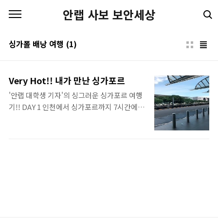
본문 바로가기
안랩 사보 보안세상
싱가폴 배낭 여행
(1)
Very Hot!! 내가 만난 싱가포르
'안랩 대학생 기자'의 싱그러운 싱가포르 여행
기!! DAY 1 인천에서 싱가포르까지 7시간에
거쳐 도착을 했다! 공항 내부에서는 덥다는 것
을 느끼지 못했지만 밖으로 나가는 순간! 매우
더웠다... 2월 싱가포르의 날씨는 평균 최저기
온은 23.5도, 평균 최고기온은 31도.. 숙소까지
도보 5분을 걷다보니 등에서 그냥 막, 막 그냥
땀이 났다. 처음 간 곳은 바로~ 리틀 인디아!!
싱가포르 속에 '작은 인디아' 이다 정말 맛있는
현지 음식을 맛볼 수 있었다. 어느새 밤이 되었
고 싱가포르의 첫 야경을 맞이했다. 그리고 싱