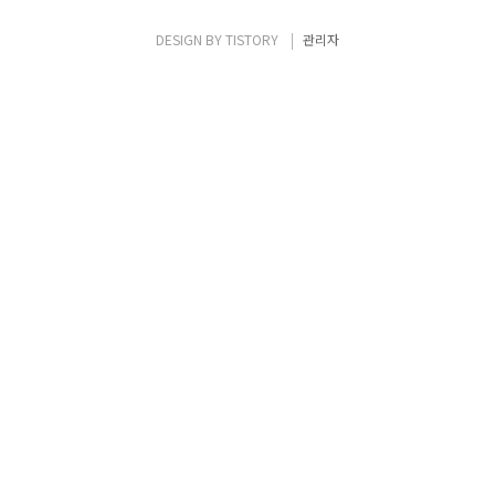
가포르에서 먹어봐야할 TOP7 중 하나인 타이
거 맥주를 먹었는데 정말 시원했다! 아직도 처
DESIGN BY
TISTORY
관리자
음 먹었을 때 놀랐던 모습이 생각이 난다. 그렇
게 하루가 끝났다. DAY 2 빠른 기상과 동시에
차이..