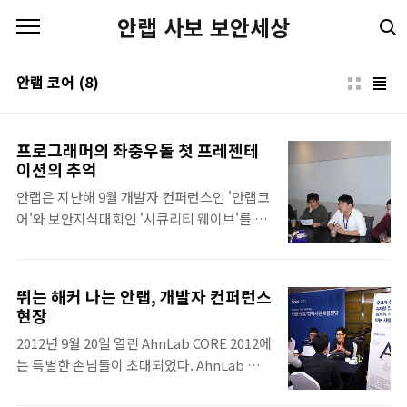
본문 바로가기
안랩 사보 보안세상
안랩 코어
(8)
프로그래머의 좌충우돌 첫 프레젠테
이션의 추억
안랩은 지난해 9월 개발자 컨퍼런스인 '안랩코
어'와 보안지식대회인 '시큐리티 웨이브'를 2
회째 개최했다. 안랩코어는 대한민국 대표 소
프트웨어 기업인 안랩이 그동안 축적한 개발
노하우와 보안기술을 많은 사람들과 공유하는
뛰는 해커 나는 안랩, 개발자 컨퍼런스
자리였다. 안랩 솔루션 위주의 전시에서 벗어
현장
나, 보안업계 전체의 상생과 협력을 위한 보안
2012년 9월 20일 열린 AhnLab CORE 2012에
정보 전달에 주력하여 좋은 평가를 받았다. 시
는 특별한 손님들이 초대되었다. AhnLab 공
큐리티 웨이브는 악성코드 및 침해사고 분석,
식 페이스북 페이지
취약점 분석, 보안이론 등 최신 보안 분야에 대