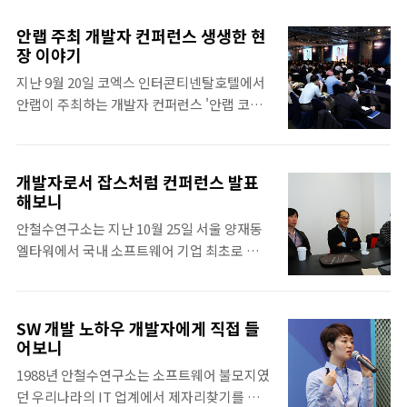
(http://www.facebook.com/AhnLabOfficial)
한 수준별 보안 콘테스트이다. 학생들에게 도
에서 진행된 AhnLab CORE 이벤트 당첨자이
움이 될 수 있는 문제를 출제하기 위해 노력하
안랩 주최 개발자 컨퍼런스 생생한 현
다. 한국통신인터넷기술에서 보안관제 업무를
여 많은 보안인들과 미래의 보안인들에게 큰
장 이야기
맡고 있는 조민성씨와 전북대 공대 컴퓨터공학
도움을 주며 성공적으로 진행되었다. 두 행사
지난 9월 20일 코엑스 인터콘티넨탈호텔에서
과 학생인 최홍열씨가 바로 그들. 2011년에 이
의 성공적인 진행에는 안랩인들의 땀과 노력이
안랩이 주최하는 개발자 컨퍼런스 '안랩 코어
어 2회를 맞이한 AhnLab CORE가 외부에서
있었다. 그 중 안랩코어와 시큐리티 웨이브에
2012(AhnLab CORE 2012)'가 성황리에 개최
성공적인 평가를 받는 가운데 취재진이 아닌
첫 참..
되었다. 약 700여 명이 현장을 찾았으며, 20여
CORE 참가자의 목소리로 AhnLab CORE의
개의 다채로운 주제의 세션이 진행되었다. 사
이모저모를 들어보았다. "터닝 포인트가 되어
개발자로서 잡스처럼 컨퍼런스 발표
진을 통해 AhnLab CORE 2012의 생생한 현장
준 AhnLab CORE 2012" - 조민성 “이제는
해보니
으로 돌아가 보자! 세 개의 트랙을 꽉 채운 참석
MAC 악성코드다” 차민석 안랩 분석팀 과거
안철수연구소는 지난 10월 25일 서울 양재동
자들이 김홍선 안랩 대표이사의 오프닝 환영사
MAC은 악성코드가 없는 OS라 생각하고 있었
엘타워에서 국내 소프트웨어 기업 최초로 개발
를 경청하고 있다. '융합의 시대 개발자의 도전
다...
자 컨퍼런스 ‘안랩 코어 2011(AhnLab CORE
과 과제' 라는 주제로 조시행 안랩 연구소장이
2011, http://www.ahnlabcore.co.kr/)’을
기조연설을 하였다. 본 기조연설에서는 서로
개최했다. 이는 소프트웨어 업계 리더로서 그
다른 분야의 만남을 통해 그 이상의 새로운 가
SW 개발 노하우 개발자에게 직접 들
동안 축적한 개발 노하우와 보안 기술을 공유
치를 창출하는 시너지 효과가 융합의 필수요소
어보니
함으로써 함께 성장하자는 차원에서 기획된 것
임이 강조되었다. 둘째 기조연설에서는 퓨처
1988년 안철수연구소는 소프트웨어 불모지였
으로 소프트웨어 기업이 소프트웨어 개발자를
디자이너 송인혁 대표가 "세상을 움직이는 지
던 우리나라의 IT 업계에서 제자리찾기를 시
위해 개최하는 행사라는 점에서 의미가 크다.