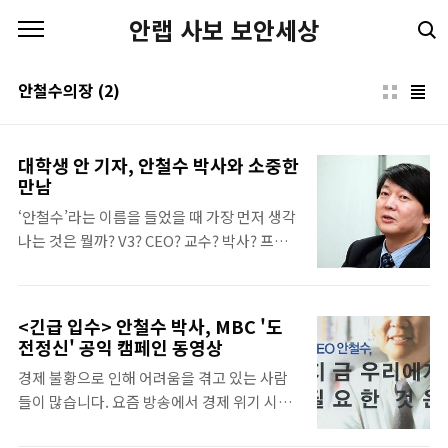
본문 바로가기
안랩 사보 보안세상
안철수의장
(2)
대학생 안 기자, 안철수 박사와 소중한
만남
‘안철수’라는 이름을 들었을 때 가장 먼저 생각
나는 것은 뭘까? V3? CEO? 교수? 박사? 프로
그래머? 칼럼리스트? 여러분들은 여러 칭호 중
어떤 것이 제일 먼저 떠오르시는지요?^^ 지난
5월 8일, 대학생 기자들과 안철수 박사와의 만
<긴급 입수> 안철수 박사, MBC '도
남이 있었습니다. 다들 긴장했던 표정들이 새
전정신' 공익 캠페인 동영상
록새록 떠오르네요. 자 그럼 안철수 박사와의
경제 불황으로 인해 어려움을 겪고 있는 사람
소중했던 시간 속으로 고고!!! Q. '무릎팍도
들이 많습니다. 요즘 방송에서 경제 위기 시대
사'의 촬영이 끝난 걸로 알고 있습니다. 버라이
에 희망의 메시지를 심어 주는 공익 캠페인을
어티 쇼에는 처음이셨을 텐데 어떠셨나요? A.