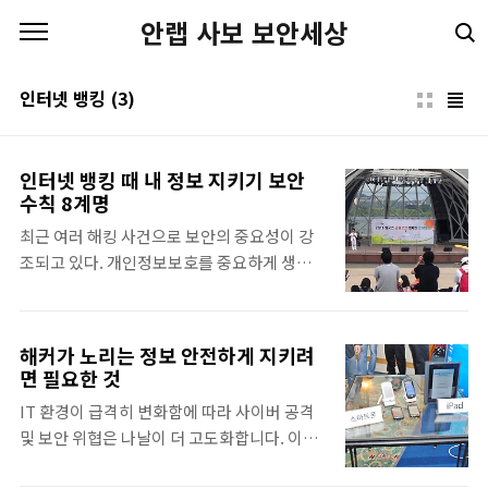
본문 바로가기
안랩 사보 보안세상
인터넷 뱅킹
(3)
인터넷 뱅킹 때 내 정보 지키기 보안
수칙 8계명
최근 여러 해킹 사건으로 보안의 중요성이 강
조되고 있다. 개인정보보호를 중요하게 생각
하지만 금융 관련 문제들은 은행에서 알아서
지켜줄 것이라는 생각에 금융 보안에 대해서
망각하기 쉽다. 그러나 우리 것은 우리가 지켜
해커가 노리는 정보 안전하게 지키려
야 하는 법! 나부터 조심해야 안전하게 지킬 수
면 필요한 것
있는 것이다. 잠들어 있던 보안 의식을 깨우기
IT 환경이 급격히 변화함에 따라 사이버 공격
위해 금융보안연구원이 9월 3일 여의도 한강
및 보안 위협은 나날이 더 고도화합니다. 이에
고수부지에서 '2011 범국민 금융보안 캠페인
안철수연구소는 10월 26일 서울 J.W. 메리어
걷기대회'를 개최했다. 바쁜 일상에 쫓겨 운동