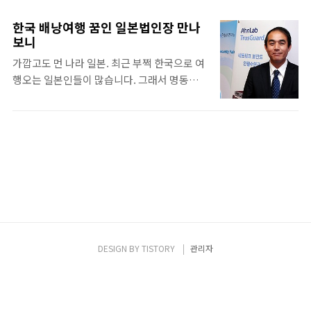
트호텔에서 ACCESS(AhnLab Computing
을 하지 않는 직장인들과 학생들, 그리고 주말
E-Security Service) 전략을 기반으로 한 효
에 집에서 TV만 시청하는 가족도 참여하여 건
한국 배낭여행 꿈인 일본법인장 만나
과적인 보안 위협 대응 방안을 제안하는
강을 챙기고, 금융 보안 의식도 강화할 수 있는
보니
‘AhnLab Integrated Security Fair
자리였다. 걷기대회의 시작은 1시였으나, 화창
가깝고도 먼 나라 일본. 최근 부쩍 한국으로 여
2010’을 개최했습니다. 이날 행사는 금융, 통
한 날씨와 12시부터 1시까지 다양한 이벤트가
행오는 일본인들이 많습니다. 그래서 명동엘
신, 교육, 유통 등 관련 업계 IT 관리자 및 보안
마련되어 있어 사람들의 발을 일찍 움직..
나가보면 여기가 한국인지 일본인지 구별이 안
담당자는 물론 보안에 관심이 많은 일반인 및
가는 경우도 있습니다. 그러나 우리나라 사람
청소년까지 총 500여 명이 참여한 가운데 진행
들이 다른 나라에 비해 일본에 대한 태도는 특
되었습니다. 김홍선 안철수연구소 대표이사는
별합니다. 축구나 야구 경기에서 한국과 일본
‘IT 패러다임의 변화와 보안 이슈’라는 주제의
의 한일전이 벌어지는 날이면, 일본에게는 절
발표로 행사의 문을 여는 한편 전체 프로그램
대로 질 수 없다며 투혼을 발휘하기도 합니다.
의 진행을 도맡아 참석자의 눈길을 끌..
비즈니스로 눈을 돌려 보면, 일본은 중국과 함
께 아시아의 가장 큰 매력적인 시장임에는 틀
림없습니다. 개인 보안시장만 해도 3000억에
달하며, 자국 보안 업체가 없는 상황에서 글로
DESIGN BY
TISTORY
관리자
벌 기업들의 치열한 격전지이기도 합니다. 안
랩도 2000년부터 일본 시장에 첫 수출을 한 이
후 2002년에 법인을 설립하여 자립경영 체계