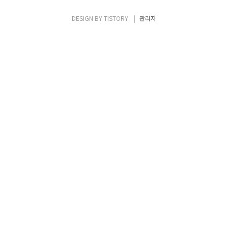
해킹 CTF 2008, 2009 연속 1위, 코드게이트
(CodeGate) 2008 해킹대회 2위, 코드게이트
DESIGN BY
TISTORY
관리자
2008 방어기술 콘테스트 수상, KISA 제 6회 해
킹방어대회 1위, CyberWarfare Isec 2009
CTF 1위의 화려한 수상 경력을 ..