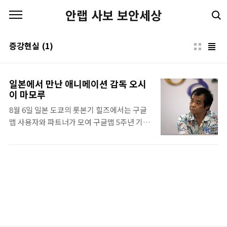
본문 바로가기
안랩 사보 보안세상
증강현실
(1)
일본에서 만난 애니메이션 감독 오시
이 마모루
8월 6일 일본 도쿄의 롯본기 힐즈에서는 구글
맵 사용자와 파트너가 모여 구글맵 5주년 기념
행사를 열었다. 행사의 핵심 순서는 시공간의
개념을 영화에 접목한, 일본 영화계의 거장 오
시이 마모루 감독(押井守 監督)의 강연이었
다. 지도(Map)와 공간 감각 필자는 많은 일본
인이 여행을 하든 국내에서 생활하든, 우리나
라와는 다르게 지도에 강한 애착을 보인다는
느낌을 많이 받았다. 그들과 같이 다니면 자주
듣는 소리가 "지금 우리가 어디쯤에 있나요?