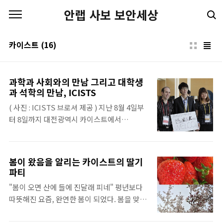
본문 바로가기
안랩 사보 보안세상
카이스트
(16)
과학과 사회와의 만남 그리고 대학생
과 석학의 만남, ICISTS
( 사진 : ICISTS 브로셔 제공 ) 지난 8월 4일부
터 8일까지 대전광역시 카이스트에서
ICISTS(International Conference for
the Interation of Science, Technology,
and Society)가 열렸습니다. 이를 개최하는
봄이 왔음을 알리는 카이스트의 딸기
목적으로 과학기술과 사회가 서로 상호적인 관
파티
계를 가짐과 동시에 생활 모든 곳에 녹아있음
"봄이 오면 산에 들에 진달래 피네" 평년보다
에도 불구하고, 과학은 일부만이 공부하는 학
따뜻해진 요즘, 완연한 봄이 되었다. 봄을 맞아
문이라는 오명을 쓰고 무관심으로 일관되어 왔
전국적으로 꽃이 만개하고, 나들이 가기 좋은
습니다. 이러한 과학과 사회의 괴리에 큰 위기