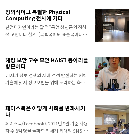
날이다. 이러한 날에 카이스트에서는 조금 특
의식을 느낀 KAIST 학생들은 이를 해소하기
별하게 봄을 맞이한다. 거창한 행사는 아니지
위해 ‘과학기술과 사회의 통합을 위한 국제학
창의적이고 특별한 Physical
만, '딸기파티'라는 카이스트만의 독특한 행사
생회의’란 뜻의 ICISTS를 설립하게 되었습니
Computing 전시에 가다
가 있다. 딸기파티는 지난 1995년 대전 인근 지
다. ‘미래의 주역이 될 대학생들에게 과학과 사
산업디자인이라는 말은 "공업 생산품의 장식
역인 논산에 있는 딸기 농가를 돕기 위해 시작
회에 대한 조화로운 가치관을 전파한..
적 고안이나 설계"(국립국어원 표준국어대사
되었다. 당시 딸기 값이 폭락하여 어려움을 겪
전)라는 뜻으로 어떤 제품을 만드는 데에 사용
는 딸기 농가를 위해 카이스트 학생들이 판매
되는 디자인이다. 그리고 대부분의 산업디자
행사를 마련하였고, 19년이 지난 지금까지 이
인학과에서는 학과 이름에 맞게 산업디자인을
어져오고 있다. 딸기파티에서는 친구들끼리
해킹 보안 고수 모인 KAIST 동아리를
공부하고, 관련된 일을 하고 있다. 그래서 보통
모이거나, 학과나 동아리, 연구실의 구성원들
방문하다
많은 산업디자인학과에서는 1년에 한 번씩 졸
이 학교 곳곳에 있는 잔디에 삼삼오오 둘러앉
21세기 정보 전쟁의 시대.점점 발전하는 해킹
업전시를 통해 학생들의 그러한 활동을 대중에
아 같이 딸기를 먹으며 즐거운 시간을 보낸다.
기술에 맞서 정보보안을 위해 노력하는 화이트
게 선보이곤 한다. 그런데 이러한 생각을 넘어
특히 평소 만나지 못했던 사람들이라도 딸기..
해커에 관심이 집중되고 있다. 그런 가운데 열
선 사람들이 있었다. 바로 KAIST 산업디자인
린 정보보안 컨퍼런스 '코드게이트 2013'은 보
학과에 있는 '디자인 특전사'들이다. '디자인
안의 존재감을 한층 더 부각한 의미 있는 행사
특전사'는 카이스트 산업디자인학과의 대학원
페이스북은 어떻게 사회를 변화시키
였다. 컨퍼런스와 함께 열린 국제해킹방어대
생들이 주축으로 2011년 처음 창설되어
나
회에서는 국내 전문가의 활약이 두드러졌다.
physical computing 작업을 하고 있는 단체
페이스북(Facebook), 2011년 9월 기준 사용
그 중 당당히 3위를 차지한 카이스트 GoN팀을
로 센서 기술과 프로그래밍, 디자인을 결합한
자 수 8억 명을 돌파한 전세계 최대의 SNS(소
만나보았다. GoN은 God of Network의 약