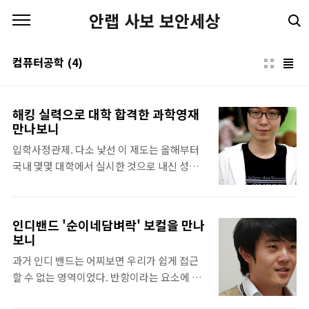
본문 바로가기
안랩 사보 보안세상
컴퓨터공학
(4)
해킹 실력으로 대학 합격한 과학영재
만나보니
입학사정관제. 다소 낯선 이 제도는 올해부터
국내 몇몇 대학에서 실시한 것으로 내신 성적,
수능 성적만이 아닌 다양한 요소를 가지고 신
입생을 선발하는 전형 방식이다. 지원자는 수
상 경력, 봉사 활동 등 다양한 증빙 자료로 자신
인디밴드 '순이네담벼락' 보컬을 만나
을 부각해야 한다. 올해 포스텍(포항공대)에는
보니
그 누구보다 특이한 자기 증빙 자료를 제출한
과거 인디 밴드는 어찌보면 우리가 쉽게 접근
학생이 나타났다. 바로 수많은 보안 대회 수상
할 수 없는 영역이었다. 반항이라는 요소에 고
경력을 가진 전자전기컴퓨터공학부 10학번 이
함이 가미된 것이 많았는데 요즘 인디 밴드를
지용 군이다. 그는 파도콘(Padocon) 라이브