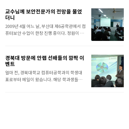
보면 참 많이 좋아진 것(그 전이 나쁘다는 게 아
해킹 CTF 2008, 2009 연속 1위, 코드게이트
니라 표현 방식이 다양해지고 감성이 넓어졌다
(CodeGate) 2008 해킹대회 2위, 코드게이트
교수님께 보안전문가의 전망을 물었
는 뜻!)을 느낀다. 인디 음악 자체는 독립적이
2008 방어기술 콘테스트 수상, KISA 제 6회 해
더니
고 하고 싶은 이야기를 확실히 할 수 있다는 좋
킹방어대회 1위, CyberWarfare Isec 2009
2009년 4월 어느 날, 부산대 제6공학관에서 컴
은 점이 있다. 똑같은 사랑 이야기라도 다른 사
CTF 1위의 화려한 수상 경력을 ..
퓨터보안 수업이 한창 진행 중이다. 정원이 50
람들이 다 생각하는 사랑 이야기가 아니라 나
명이었으나 강의를 듣고 싶어하는 수요가 많아
만의 사랑 이야기를 할 수 있기 때문이다. 그러
현재는 70여명 이상의 인원이 수강하고 있다.
한 인디 음악의 매력에서 헤어나오지 못해 '순
그만큼 보안에 대한 중요성과 그 인식이 학생
이네담벼락'이라는 인디 밴드를 결성한 고객
경북대 방문에 안랩 선배들의 깜짝 이
들에게도 높게 받아들여지고 있다는 증거이
지원팀의 백수훈 사우. '순이네담벼락'의 리더
벤트
다. 오늘은 여러가지 암호화 기법에 대해 배우
로, 안철수연구소의 새내기로 하루 24시간을
얼마 전, 경북대학교 컴퓨터공학과의 학생대
고 있다. DES. AES와 같은 생소한 용어를 배
알뜰하게 보내고 있는 그에게 물어보았다. #
표로부터 메일이 왔습니다. 해당 학과생들이
우면서 학생들은 교수님에게 질문 공세를 시작
궁금하다... 인디 밴드의 결성! Q. ..
선호하는 기업 1순위로 꼽은 안철수연구소에
한다. 보통 교수님하면 어렵다라는 생각을 가
방문을 요청하는 내용이었습니다. 멀리서 방
지지만 김호원 교수님은 그런 이미지와는 다르
문하겠다는 경북대 학생들을 위해 흔쾌히 방문
다. 김호원 교수님은 자연스럽게 편안하게 때
이 수락되었습니다. 그리하여 어제(3일), 45명
론 부드러움 속의 강인함을 보여주신다. 그렇
의 학생들이 장장 네 시간 반의 긴 여정을 거쳐
기 때문에 학생들은 수업에 적극적으로 참여하
여의도에 입성했습니다.^^ 무려 20분이나 일
며 스승과 제자가 함께 배워나간다는 생각을
찍 오신데다가, 일부 학생들의 필기까지 준비