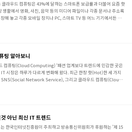
는 클라우드 컴퓨팅은 43%에 달하는 스마트폰 보급률과 더불어 요즘 핫
 생활에서 영화, 사진, 음악 등의 미디어 파일이나 각종 문서나 주소록
해 놓고 각종 모바일 장치나 PC, 스마트 TV 등 어느 기기에서든 다
역시 일종의 클라우드 서비스이며 가상의 공간을 사용하는 형식이다. 클
 ‘사용하고, 사용한 만큼 비용을 지불’하는 IT 환경이라 할 수 있다.
. 수퍼마켓에는 다양한 제품들이 준비되어 있고 손님은 그 제품들 중
또 그 만큼 돈을 내고 구매하는 방식과 매우 비슷하다. 손님..
컴퓨팅 알아보니
 컴퓨팅(Cloud Computing) ‘패션 업계보다 트렌드에 민감한 곳은
 IT 시장은 하루가 다르게 변화해 왔다. 최근 한창 핫(Hot)한 세 가지
NS(Social Network Service), 그리고 클라우드 컴퓨팅(Cloud
 혁명이후에 촉발된 SNS열풍과 모바일붐으로 인해 두가지 키워드에는 쉽
지만, IT 쪽에 맹~한 사람이라면 클라우드 컴퓨팅이란 단어 앞에서는
 그렇다면 과연 클라우드 컴퓨팅이란 무엇일까? 클라우드 컴퓨팅이란 모
ud 위에) 올리고~..
것 아닌 최신 IT 트렌드
표는 한국인터넷진흥원이 주최하고 방송통신위원회가 후원하는 '제 15