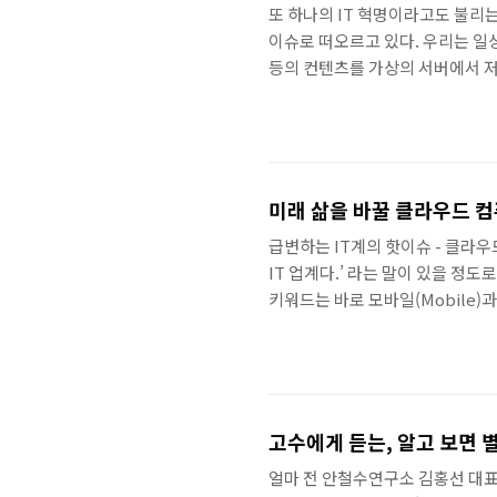
또 하나의 IT 혁명이라고도 불리
이슈로 떠오르고 있다. 우리는 일상
등의 컨텐츠를 가상의 서버에서 저장
운로드하여 사용하고 있다. 이것 
라우드 컴퓨팅을 한 마디로 정의하면
수퍼마켓을 연상하면 이해하기 쉽다
자신이 원하는 만큼 바구니에 담고 
미래 삶을 바꿀 클라우드 
급변하는 IT계의 핫이슈 - 클라우드
IT 업계다.’ 라는 말이 있을 정도로
키워드는 바로 모바일(Mobile)과 S
Computing)이다. 스마트폰
게 고개가 끄덕여지는 것이 사실이
읽는 속도가 느려지기 십상이다.
통신사의 광고 카피처럼 '(구름=Clo
고수에게 듣는, 알고 보면 별
얼마 전 안철수연구소 김홍선 대