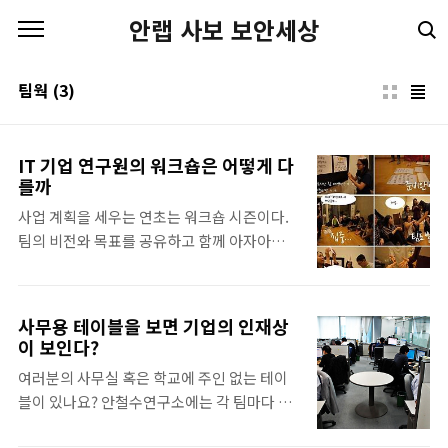
본문 바로가기
안랩 사보 보안세상
팀웍
(3)
IT 기업 연구원의 워크숍은 어떻게 다
를까
사업 계획을 세우는 연초는 워크숍 시즌이다.
팀의 비전와 목표를 공유하고 함께 아자아자!
팀워크를 다지는 자리이니 일상 엄부 못지않게
중요한 일. 안랩(안철수연구소)의 다양한 제품
의 UX(User eXperience)와 TW(Technical
사무용 테이블을 보면 기업의 인재상
Writing) 업무를 맡고 있는 UX/TW팀의 워크
이 보인다?
숍을 살짝 들여다보았다.
여러분의 사무실 혹은 학교에 주인 없는 테이
블이 있나요? 안철수연구소에는 각 팀마다 주
인 없는 테이블이 하나씩 있답니다. 효율성이