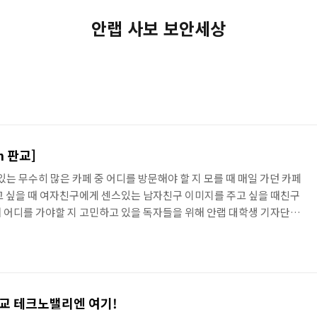
안랩 사보 보안세상
n 판교]
있는 무수히 많은 카페 중 어디를 방문해야 할 지 모를 때 매일 가던 카페
고 싶을 때 여자친구에게 센스있는 남자친구 이미지를 주고 싶을 때친구
 어디를 가야할 지 고민하고 있을 독자들을 위해 안랩 대학생 기자단이
 3가지 테마로 나눠 소개한다. 김선대 기자'S Pick - 차별화된 특성
거리 Daum지도 App 캡처 이번에 취재한 장소는 판교역에서 도보로 10
착할 수 있는 가까운 곳이다. 백현동 카페거리라는 이름으로 지어진 카페거
 주택과 다양한 카페가 있는 곳이다. 판교역 주변..
교 테크노밸리엔 여기!