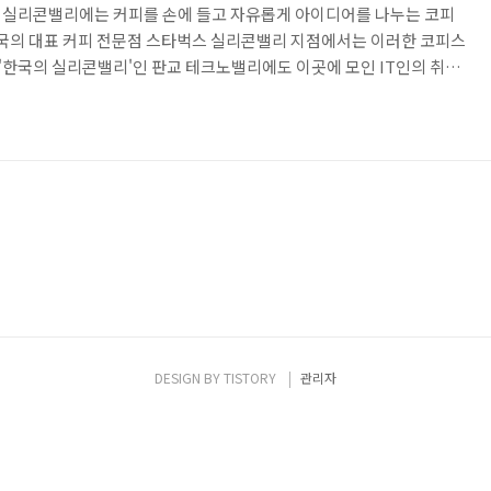
 실리콘밸리에는 커피를 손에 들고 자유롭게 아이디어를 나누는 코피
많다. 미국의 대표 커피 전문점 스타벅스 실리콘밸리 지점에서는 이러한 코피스
 '한국의 실리콘밸리'인 판교 테크노밸리에도 이곳에 모인 IT인의 취향
둘씩 생겨나는 중이다. 안랩이 판교 테크노밸리에 입주한 지 만 1년이 지
가면서 판교의 핫 플레이스로 부상하는 카페들이 눈에 띈다. 각양각색 카
정해보았다. 선정 조건은 간단하다. 첫째, 개성 있을 것. 둘째, 맛있을
OFFEE ROASTERS 커피 로스터가 직접 오..
DESIGN BY
TISTORY
관리자