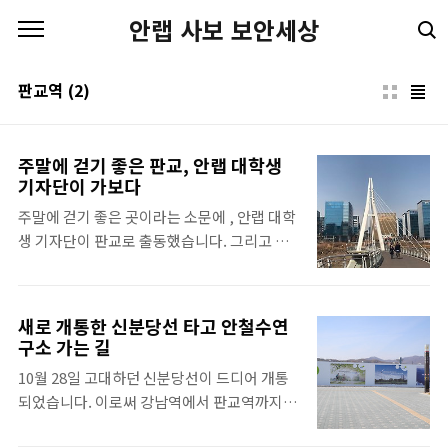
본문 바로가기
안랩 사보 보안세상
판교역
(2)
주말에 걷기 좋은 판교, 안랩 대학생
기자단이 가보다
주말에 걷기 좋은 곳이라는 소문에 , 안랩 대학
생 기자단이 판교로 출동했습니다. 그리고 산
책의 묘미! 포켓몬GO도 함께 해보았습니다 평
일과 대조된 모습. 주말의 판교는 무거운 일상
을 내려놓고 잠시 걷기 좋아보였습니다. 안랩
새로 개통한 신분당선 타고 안철수연
앞에 도착하니, 포켓몬고를 켜놓은 핸드폰에
구소 가는 길
징- 알람이 뜨네요! *출처: 포켓몬GO 게임 화
10월 28일 고대하던 신분당선이 드디어 개통
면 캡쳐 (대학생 기자단) 한가롭게 산책을 하니
되었습니다. 이로써 강남역에서 판교역까지
회사 앞, 거리, 조형물 등에서다양한 포켓몬들
이동 시간이 약 15분이라는 마법 같은 일이 벌
이 출몰했어요 *출처: 포켓몬GO 게임 화면 캡