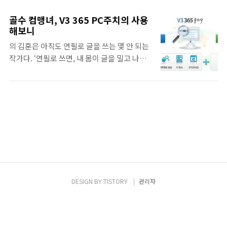
다른 점은 위의 UI를 봐도 알 수 있겠지만 개인
와 해킹의 위협으로부터 내 PC와 소중한 개인
정보보호, 해킹차단, 인터넷하드라는 탭 메뉴
정보를 사수해 보자. V3 365 클리닉 사이트
골수 컴맹녀, V3 365 PC주치의 사용
가 추가로 더 구성되어 있다. V3 365 클리닉이
(http://v3clinic.ahnlab.com/v365/nbMain.ahn)
해보니
V3 Lite와는 다른 점에 대해서 분석해보겠다.
에 접속하면 아래 그림과 같이 서비스 신청을
의 김훈은 아직도 연필로 글을 쓰는 몇 안 되는
일단 홈페이지에서는 "V3 365 클리닉은 악성
할 수 있다. 이 서비스는 유료 회원제로 운영..
작가다. ‘연필로 쓰면, 내 몸이 글을 밀고 나가
코드 검사/치료에서 데이터 보호까지 제공하
는 느낌이’ 들고, ‘이 느낌이 없이는 한 줄도 쓰
는 통합 보안 소프트웨어를 비롯, 웹에서 설치
지 못한다’는 게 노작가의 변이다. 그가 아날로
없이 이용할 수 있는 빠른 보안 웹서비스, PC
그적 삶의 기쁨을 노래하는 건 ‘멋’이지만, 90
주치의를 통한 원격케어 서비스까지 제공되는
년대에 태어난 아이들과 같이 학교를 다니는
토탈 PC케어 서비스입니다" 라고 소개하고 있
내가 아날로그적 삶의 낭만을 주장하는 건 ‘주
다. V3 365 클리닉은 서비스 구입 후 최대 PC ..
책’이다. 나는 자전거와 연필을 사랑하지만 컴
퓨터와 보안의 신묘 오묘한 세계에 대해서는
영 모르는 컴맹이라는 걸 말하려고 서두가 길
었다. 아, 그러나 나와 같은 인류가 어디 한둘이
런가. 문외한의 시각이 더 많은 문외한들에게
DESIGN BY
TISTORY
관리자
빛이 되길! 그럼 골수 컴맹녀의 ‘V3 365’ 사용
기, 겁 없이 시작한다. ◇ V3 365 3형제의 내력
은? 오늘 필자가 리뷰하려는 ‘V3 365클리닉’이