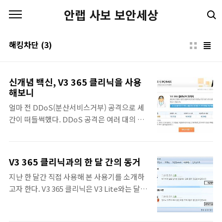
본문 바로가기
안랩 사보 보안세상
해킹차단
(3)
신개념 백신, V3 365 클리닉을 사용
해보니
얼마 전 DDoS(분산서비스거부) 공격으로 세
간이 떠들썩했다. DDoS 공격은 여러 대의 컴
퓨터를 일제히 동작하게 하여 특정 사이트를
공격하는 방식인데, 바이러스와 웜에 감염된
수만 대의 좀비 PC들이 동원되어 그 피해는 매
V3 365 클리닉과의 한 달 간의 동거
우 컸다. 그 동안 우리의 안일했던 보안의식이
지난 한 달간 직접 사용해 본 사용기를 소개하
불러온 결과가 아니었을까 싶다. 내 PC가 좀비
고자 한다. V3 365 클리닉은 V3 Lite와는 달리
PC로 돌변하여 DDoS 공격에 이용된다는 것
서비스 사용 권한(구매 및 전환 회원)이 있는
은 상상만 해도 끔찍한 일이다. 자! 그렇다면
회원만 이용 가능한 프로그램이다. V3 Lite와
안철수연구소의 V3 365 클리닉으로 악성코드