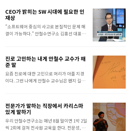
는 사람들에게는 기나긴 여정이 시작되는 시기
기는 어디지?' 하는 호기심에 들른 그 곳! 바로
이기도 하다. 9월 동안 연속적으로 이루어지는
안철수연구소 부스였다. 부스 안에는 3명의 안
CEO가 밝히는 SW 시대에 필요한 인
여러 기업의 공채에 발맞춰, 고려대학교 화정
랩인이 회사 소개를 하고 있었다. 부스에 들어
재상
체육관에서 여러 기업에 대한 정보를 손쉽게
가 그들과 대화를 나누었다. 그 시간은 상상 이
"소프트웨어 중심의 사고로 본질적인 문제 해
얻을 수 있는 취업박람회가 열렸다. 9월 5일부
상으로 즐거웠다. 물론 아직 시간적 여유가 많
결이 가능하다." 안철수연구소 김홍선 대표가
터 7일까지 3일 동안 이어진 취업박람회는 한
기 때문에 부담없이 대화할 수 있었기 때..
최근 SBS CNBC에서 "SW 경쟁력을 강화하
시도 한가한 적이 없을 정도로 많은 학생들이
기 위해 무엇이 필요한가"라는 질문을 받고 한
참여하여, 취업에 대한 학생들의 뜨거운 관심
답변이다. 김 대표는 이러한 변화의 흐름 속에
을 나타냈다. "A자형 인재를 찾기 위해 왔습니
진로 고민하는 내게 안철수 교수가 해
서 창의력과 융합의 오픈 마인드를 가진 것이
다" 취업박람회의 모습은 그야말로 장관이었
준 말
소프트웨어 인재라고 전했다. 또한 오는 10월
다. 안철수연구소를 비롯하여 수많은 기업들
요즘 진로에 대한 고민으로 머리가 아플 지경
개최되는 개발자 컨퍼런스인 '안랩 코어
로 넓은 체육관이 가득 차 있었고, 그보다 훨씬
이다. 그런 나에게 안철수 교수님은 왠지 길을
2011'에서 현 상황 해결과 올바른 인재 양성을
많은 수의 학생들로 마음대로 걷기도 힘들 정
제시해 줄 것만 같은 그런 존재였다. 그래서 몇
위해 SW 개발 노하우와 협력할 수 있는 방안
도였다..
달 전 안철수연구소에서 받은 안철수 교수님의
들을 공개한다고 밝혔다. 다음은 인터뷰 전문.
'지금 우리에게 필요한 것은'을 펼쳤다. 안 교
-얼마전 구글이 모토롤라 모빌리티를 인수하
전문가가 말하는 직장에서 카리스마
수님이 생각하는 지금 우리에게 필요한 것은
면서 소프트웨어 경쟁력 강화의 필요성을 느끼
있게 말하기
무엇일까? A자형 인재상의 의미 1년 전, 안철
고 있다. 우리나라 업체들은 이 분야에서 많이
우리 안철수연구소는 매년 8월 말이면 1박 2일
수연구소에서 세미나를 할 때 고유의 인재상인
뒤쳐졌다는 인식이 강한데 어떻게 보는가? 구
씩 2회에 걸쳐 전사원 교육을 한다. 전문성, 인
A자형 인재에 대해 들은 기억이 난다. A자형 인