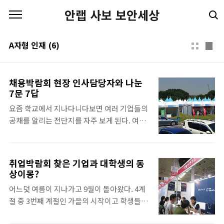
본문 바로가기
안랩 사보 보안세상
A자형 인재
(6)
채용박람회 현장 인사담당자와 나눈
7문 7답
요즘 학교에서 지나다니다보면 여러 기업들의
공채를 알리는 전단지를 자주 보게 된다. 여러
곳에 산재한 취업 정보들을 한 자리에서 모아
볼 수 있는 취업박람회가 9월 6일에서 7일까지
서울대학교에서 있었다. 다양한 기업이 부스
취업박람회 찾은 기업과 대학생의 동
를 설치하고 자사를 설명하고 있었는데 나는
상이몽?
아직은 어려보이는(?) 얼굴 덕분에 누구에게
어느덧 여름이 지나가고 9월이 돌아왔다. 4계
도 방해받지 않고 이곳저곳을 돌아볼 수 있었
절 중 3번째 계절인 가을의 시작이고 학생들에
다. 점심 시간이라 한산한 시간에 갔는데도 유
게는 새로운 학기의 시작이며, 취업을 준비하
난히 사람이 바글바글했던 부스가 있었다. '저