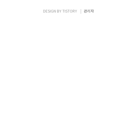
스, 악성코드 유포는 빈번히 일어나고 있다. 여
기에 더해 최근에는 메신저를 통하여 URL, 첨
DESIGN BY
TISTORY
관리자
부파일(*.EXE,*.SCR) 전송이 또 다른 감염 경
로로 이용되고 있는데, 메신저 사용자라면 지
인(知人)이 보낸 쪽지에 이상한 URL이 찍혀
발송된다던가, 혹은 요청하지 않은..