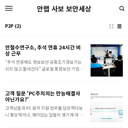
본문 바로가기
안랩 사보 보안세상
P2P
(2)
안철수연구소, 추석 연휴 24시간 비
상 근무
“추석 연휴에도 정보보안 공중조기경보기는
쉬지 않고 돌아간다” 글로벌 통합보안 기업인
안철수연구소는(대표 김홍선,
www.ahnlab.com)는 추석 연휴에도 신종 해
킹이나 바이러스 등으로 인한 피해를 예방하고
고객 질문 'PC주치의는 만능해결사
안전한 연휴를 보낼 수 있도록 평상시와 다름
아닌가요?'
없이 24시간 비상 근무 체제를 가동한다. 안철
고객님들과 PC 원격 지원 업무를 담당하다보
수연구소 시큐리티대응센터(ASEC)와 침해사
니 황당하거나, 재미있는 일들이 생기게 마련
고대응센터(CERT)의 악성코드 모니터링 및
입니다. 지난 시간을 통해서 업무 지원 부탁이
분석 연구원과 침해 사고 대응 전문가 30여 명