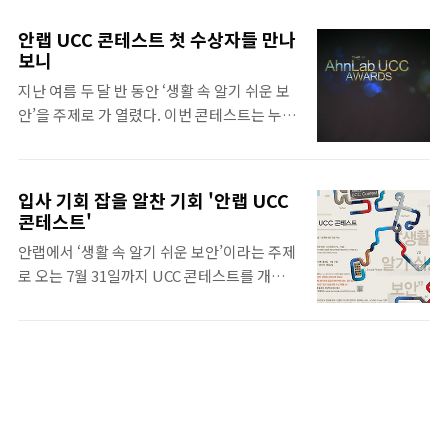
안랩 UCC 콘테스트 첫 수상자들 만나
보니
지난 여름 두 달 반 동안 ‘생활 속 알기 쉬운 보
안’을 주제로 가 열렸다. 이번 콘테스트는 누구
나 쉽고 재미있게 보안을 이해하고, 보안의식
확산에 기여한다는 취지의 영상 캠페인 활동이
었다. 79개 팀이 참여해 벌인 끝에 대상, 최우
입사 기회 잡을 알찬 기회 '안랩 UCC
수상, 우수상, 특별상 각 한 팀과 입선 6팀,
콘테스트'
SNS 인기상 9팀이 선정되었다.
안랩에서 ‘생활 속 알기 쉬운 보안’이라는 주제
(https://www.facebook.com/AhnContest)
로 오는 7월 31일까지 UCC 콘테스트를 개최합
11월 15일 오후 3시에는 안랩 아하(AHA)룸에
니다. ^^ 스마트폰, PC, 기업에서 빈번히 발생
서 시상식이 열렸다. 영화제 같은 파티 콘셉트
할 수 있는 보안 관련 이슈를 주제로 자유롭게
로 꾸며진 시상식은 조시행 CTO(기술최고책
UCC를 제작해 참여 할 수 있습니다. 참가대상
임자)의 환영사와 함께 시작되었다. CTO는
은 고등학생 및 대학생으로 개인 또는 팀으로
"이번 콘테스트는 UCC라는 소통의 도구를 이
참여 가능하며, 수상 시에는 상금 및 상품 그리
용해서 보안 의식을 높이는 계기가 될 것"이라
고 안랩 입사 지원 시 서류전형 면제라는 어마
며 "이 자리에 계신 여러분은 안랩이 처음 개최
어마한 특전이 주어집니다. 아울러 안랩 김홍