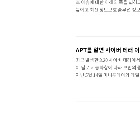
호 이슈에 대한 이해의 폭을 넓히
높이고 최신 정보보호 솔루션 정보
자 500명이 참석한 이 컨퍼런스에
가했다. 이 중 안랩 강양수 부장은
발표한 만큼 지루하지 않게 사례를 
란 다양한 정보기술을 이용해 경제
APT를 알면 사이버 테러 
최근 발생한 3.20 사이버 테러
이 날로 지능화함에 따라 보안의 
지난 5월 14일 머니투데이와 데
을 비롯해 20여 개 보안 전문 
다. 또한 ‘스마트 융합 시대에 
을 비롯해 다양한 보안 사고 예방
원 분석을 통한 APT 대응 방안’