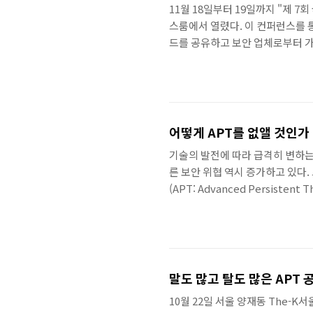
11월 18일부터 19일까지 "제 7
스룸에서 열렸다. 이 컨퍼런스를 
드를 공유하고 보안 업체로부터 가
가함에 따라 APT 대응의 중요성
가온 APT, 어떻게 맞설 것인가?
안랩 TrusWatcher(글로벌 제품명 
니터링(Monitoring), 대응(Res
어떻게 APT를 없앨 것인가
기술의 발전에 따라 급격히 변하는 
른 보안 위협 역시 증가하고 있다
(APT: Advanced Persist
지난 10월 23일에 “Stay Conf
스(ISF 2013 : Integrated
속 위협을 끝낼 수 있는지에 대한
악성코드의 숫자는 급격하게..
말도 많고 탈도 많은 APT
10월 22일 서울 양재동 The