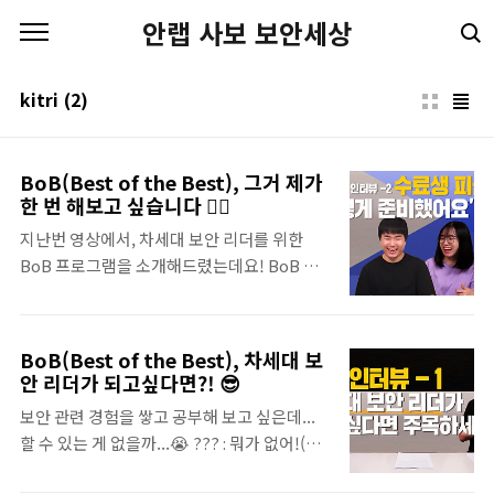
본문 바로가기
안랩 사보 보안세상
kitri
(2)
BoB(Best of the Best), 그거 제가
한 번 해보고 싶습니다 🙋‍♀️
지난번 영상에서, 차세대 보안 리더를 위한
BoB 프로그램을 소개해드렸는데요! BoB 경
험이 취업에 어떤 도움이 되는지, BoB 프로그
램의 혜택은 무엇인지 알려드립니다!👍 (+ 면
접 꿀팁도 알려드려요!) BoB 프로그램에 관심
BoB(Best of the Best), 차세대 보
이 있으시다면? 또, 보안분야에 취업 생각이 있
안 리더가 되고싶다면?! 😎
다면? 지금 바로, 영상 클릭클릭 ^__^ 삼평동
보안 관련 경험을 쌓고 공부해 보고 싶은데...
연구소 스마트폰, 컴퓨터 안 쓰시는 분 거의 없
할 수 있는 게 없을까...😭 ??? : 뭐가 없어!(버
으시죠? 조금만 더 알고 쓰면 스마트한 IT생활
럭) KITRI(한국정보기술연구원)에서 주관하
을 즐길 수 있습니다. ◈ 컴퓨터, IT 그리고 보