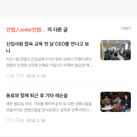
더보기
안랩人side/안랩!안랩인!
의 다른 글
신입사원 합숙 교육 첫 날 CEO를 만나고 보
니
글 내용
지난 1월 안랩의 신입공채 9기의 합숙 교육이 진행되었다.
안랩의 진정한 A자형 인재로 거듭나기 위해서 필요한 핵심
가치들을 몸에 익히고 기억하기 위해 진행된 이번 교육은
0
1
2013. 2. 20.
그 어느 교육보다 혹독했다고 한다. A자형 인재가 되기 위
해서 신입 공채 9기는 어떤 강연을 들었을까? 안랩의 핵심
가치와 새내기 직장인으로 살아가기 위해 필요한 에티켓
동료와 함께 퇴근 후 기타 레슨을
등 알판 강연이 이어졌다. 그 내용을 듣고 신입사원이 작성
글 내용
한 강연 후기를 사진과 함께 게재한다. 어느 곳에서, 어떤
매주 월요일 저녁, 기타를 배우며 삶의 또 다른 아름다움을
사람들을 만나고, 어떤 일들이 펼쳐질까요?최종 합격소식
만들어가는 안랩인들을 만나보았다. 업무로 인해 바쁘고
을 접하고 질러냈던 탄성의 메아리가 이제조금 희미할 만
지치는 일상 속에서도 자신이 정해놓은 또 다른 일에 도전
큼 충분한 휴식기간이 지났습니다. 그동안 몸에 익었던 완
1
0
2013. 2. 18.
하는 것은 새로운 활력을 가져다준다. 기타 레슨은 저녁 7
전히 불규칙하고도 충분히 나태했던 생활 때문인지 몰라
시부터 시작되는데 레슨을 기다리며 인터뷰를 하는 안랩인
도, 우리는 목적지를 예측할 수 없는 버스에..
들의 모습 속에서 작은 행복이 느껴진다. 취미가 맞는 사람