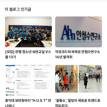
들끼리 모여서 레슨을 받는 소모임으로 출발해 얼마 전 정
식 동호회가 되었다. 기타를 통해 회사 속에서 또 다른 배움
이 블로그 인기글
과 재미를 만들어가는 그들의 이야기를 들어보자. 문성건
주임(융합제품개발실, 선행파트)은 2010년 5월에 입사했
고 모임의 회장 역할을 맡고 있다. 입사 전에는 대우 일렉트
로닉에서 근무했고 현재 안랩에서는 모바일 보안 관련 일
을 하고 있다. 현재의 모임은 문성건..
[모집] 안랩 청소년 보안교실 V스
악성코드와 싸워온 안철수연구소
쿨 13기
16년 발자취
홍익대 보안동아리 "H.U.S.T" 만
'꼴통쇼', 힐링의 새로운 트렌드로
나보니
떠오르다.