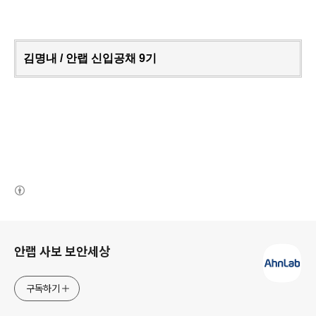
김명내 / 안랩
신입공채
9기
(새창열림)
로그 정보
안랩 사보 보안세상
구독하기