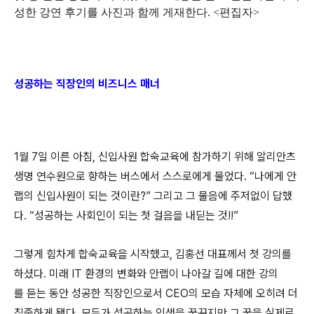
성한 강연 후기를 사진과 함께 게재한다.
<편집자>
성공하는 직장인의 비즈니스 매너
1
월
7
일 이른 아침
,
신입사원 합숙교육에 참가하기 위해 알리안츠
생명 연수원으로 향하는 버스에서 스스로에게 물었다
. “
나에게 안
랩의 신입사원이 되는 것이란
?”
그리고 그 물음에 주저없이 답했
다
. “
성공하는 사회인이 되는 첫 걸음을 내딛는 것
!!”
그렇게 힘차게 합숙교육을 시작했고
,
김홍선 대표께서 첫 강의를
하셨다
.
미래
IT
환경의 변화와 안랩이 나아갈 길에 대한 강의
를
듣는 동안 성공한 직장인으로서
CEO
의 모습 자체에 오히려 더
집중하게 됐다
.
모두가 성공하는 인생을 꿈꾸지만 그 꿈을 실제로