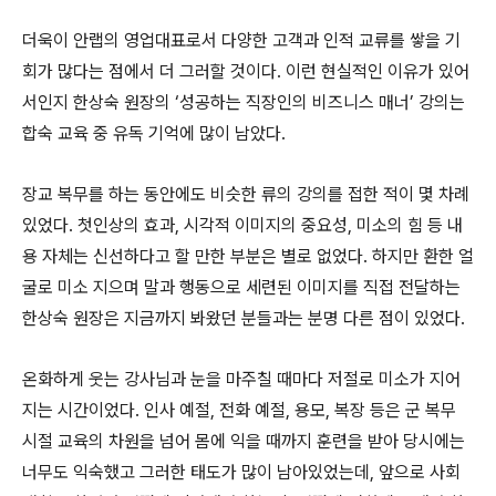
더욱이 안랩의 영업대표로서 다양한 고객과 인적 교류를 쌓을 기
회가 많다는 점에서 더 그러할 것이다
.
이런 현실적인 이유가 있어
서인지 한상숙 원장의
‘
성공하는 직장인의 비즈니스 매너
’
강의는
합숙 교육 중 유독 기억에 많이 남았다
.
장교 복무를 하는 동안에도 비슷한 류의 강의를 접한 적이 몇 차례
있었다
.
첫인상의 효과
,
시각적 이미지의 중요성
,
미소의 힘 등 내
용 자체는 신선하다고 할 만한 부분은 별로 없었다
.
하지만 환한 얼
굴로 미소 지으며 말과 행동으로 세련된 이미지를 직접 전달하는
한상숙 원장은 지금까지 봐왔던 분들과는 분명 다른 점이 있었다
.
온화하게 웃는 강사님과 눈을 마주칠 때마다 저절로 미소가 지어
지는 시간이었다
.
인사 예절
,
전화 예절
,
용모
,
복장 등은 군 복무
시절 교육의 차원을 넘어 몸에 익을 때까지 훈련을 받아 당시에는
너무도 익숙했고 그러한 태도가 많이 남아있었는데
,
앞으로 사회