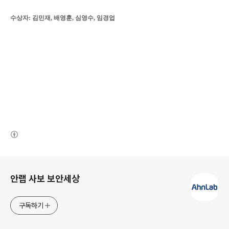
수상자
: 김민재, 배영훈, 심영수, 임경업
(새창열림)
로그 정보
안랩 사보 보안세상
구독하기