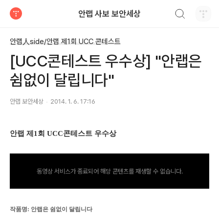
검색하기
안랩 사보 보안세상
티스토리
안랩人side/안랩 제1회 UCC 콘테스트
[UCC콘테스트 우수상] "안랩은
쉼없이 달립니다"
안랩 보안세상
2014. 1. 6. 17:16
안랩 제
1
회
UCC
콘테스트 우수상
동영상 서비스가 종료되어 해당 콘텐츠를 재생할 수 없습니다.
작품명
:
안랩은 쉼없이 달립니다