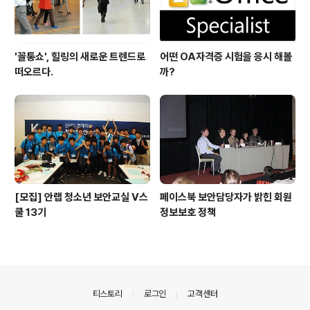
'꼴통쇼', 힐링의 새로운 트렌드로
어떤 OA자격증 시험을 응시 해볼
떠오르다.
까?
[모집] 안랩 청소년 보안교실 V스
페이스북 보안담당자가 밝힌 회원
쿨 13기
정보보호 정책
의안내
티스토리
로그인
고객센터