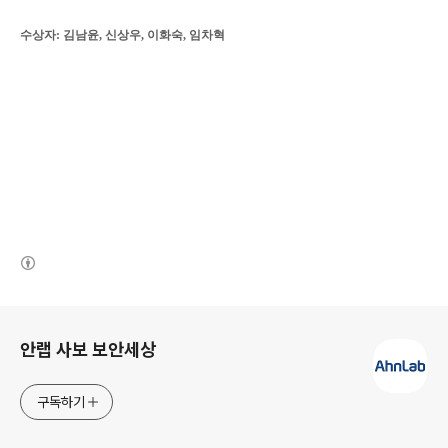
수상자
: 김남윤, 신상우, 이화숙, 임차혁
(새창열림)
로그 정보
안랩 사보 보안세상
구독하기