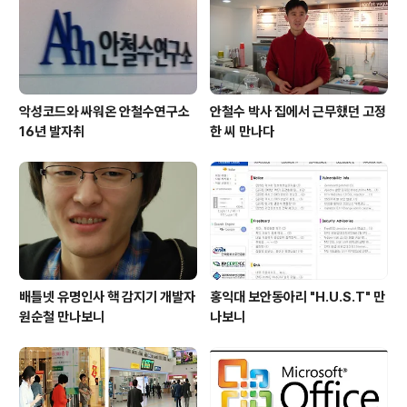
악성코드와 싸워온 안철수연구소
안철수 박사 집에서 근무했던 고정
16년 발자취
한 씨 만나다
배틀넷 유명인사 핵 감지기 개발자
홍익대 보안동아리 "H.U.S.T" 만
원순철 만나보니
나보니