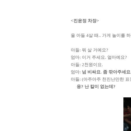
<
진윤정 차장
>
울 아들
4
살 때
..
가게 놀이를 
아들
:
뭐 살 거예요
?
엄마
:
이거 주세요
.
얼마예요
?
아들
: 2
천원이요
.
엄마
:
넘 비싸요
.
좀 깎아주세요
아들
: (
아주아주 천진난만한 표
응
?
난 칼이 없는데
?