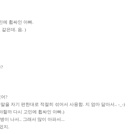
민에 휩싸인 아빠
.
것 같은데
.
음
. )
야
?
었어
?
말을 자기 편한대로 적절히 섞어서 사용함
.
지 엄마 닮아서
.. -_-)
야할까 다시 고민에 휩싸인 아빠
.)
병이 나서
..
그래서 많이 아파서
...
죽었지
.