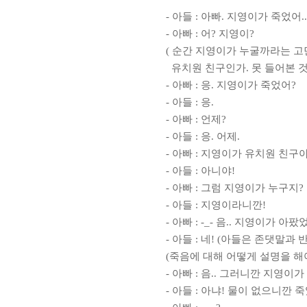
-
아들
:
아빠
.
지영이가 죽었어
..
-
아빠
:
어
?
지영이
?
(
순간 지영이가 누굴까라는 고
유치원 친구인가
.
못 들어본 
-
아빠
:
응
.
지영이가 죽었어
?
-
아들
:
응
.
-
아빠
:
언제
?
-
아들
:
응
.
어제
.
-
아빠
:
지영이가 유치원 친구
-
아들
:
아니야
!
-
아빠
:
그럼 지영이가 누구지
?
-
아들
:
지영이라니깐
!
-
아빠
: -_-
음
..
지영이가 아팠
-
아들
:
네
! (
아들은 존댓말과 반
(
죽음에 대해 어떻게 설명을 해
-
아빠
:
음
..
그러니깐 지영이가 
-
아들
:
아냐
!
물이 없으니깐 