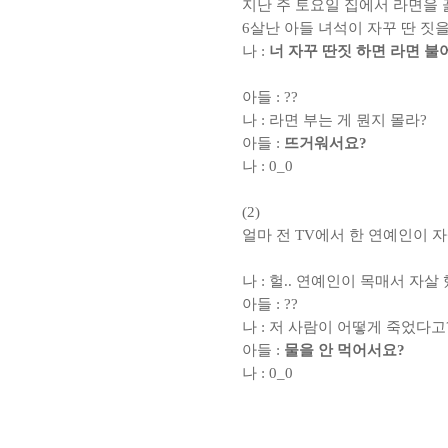
지난 주 토요일 집에서 라면을
6
살난 아들 녀석이 자꾸 딴 짓
나
:
너 자꾸 딴짓 하면 라면 불
아들
: ??
나
:
라면 부는 게 뭔지 몰라
?
아들
:
뜨거워서요
?
나
: 0_0
(2)
얼마 전
TV
에서 한 연예인이 
나
:
헐
..
연예인이 목매서 자살
아들
: ??
나
:
저 사람이 어떻게 죽었다고
아들
:
물을 안 먹어서요
?
나
: 0_0