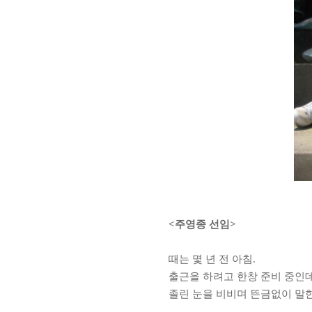
<
주영종 선임
>
때는 몇 년 전 아침
.
출근을 하려고 한창 준비 중인
졸린 눈을 비비며 뜬금없이 말