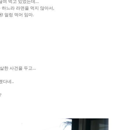
 끓여 먹고 있었는데
...
을 하느라 라면을 먹지 않아서
,
어
!
얼렁 먹어 임마
.
자살한 사건을 두고
...
 했다네
..
?