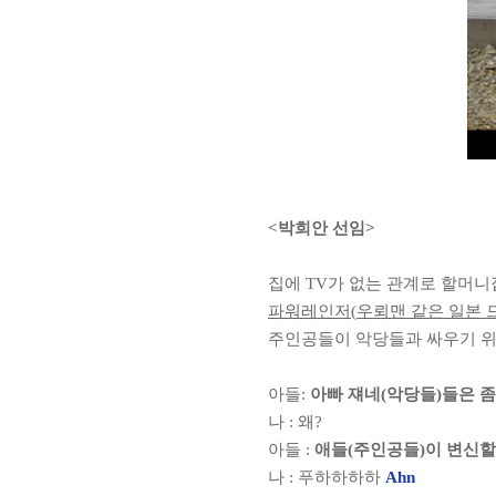
<
박희안 선임
>
집에
TV
가 없는 관계로 할머니
파워레인저
(
우뢰맨 같은 일본 
주인공들이 악당들과 싸우기 위
아들
:
아빠 쟤네
(
악당들
)
들은 좀
나
:
왜
?
아들
:
애들
(
주인공들
)
이 변신할
나
:
푸하하하하
Ahn