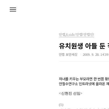
본문 바로가기
안랩人side/안랩!안랩인!
유치원생 아들 둔
안랩 보안세상
2009. 9. 28. 14:39
자녀를 키우는 부모라면 한 번쯤 황
안철수연구소 인트라넷에 올라온 재
<
신현진 선임
>
(1)