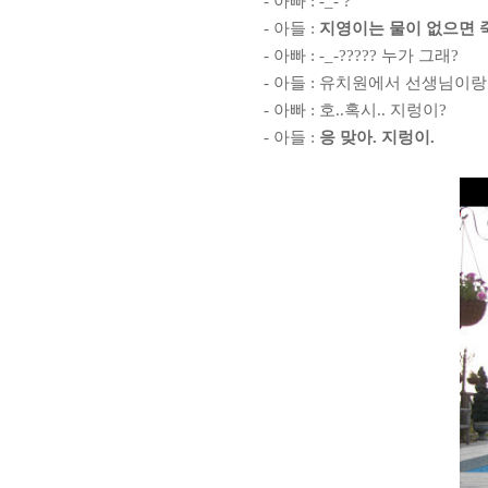
-
아빠
: -_- ?
-
아들
:
지영이는 물이 없으면 
-
아빠
: -_-?????
누가 그래
?
-
아들
:
유치원에서 선생님이랑 
-
아빠
:
호
..
혹시
..
지렁이
?
-
아들
:
응 맞아
.
지렁이
.