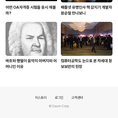
어떤 OA자격증 시험을 응시 해볼
배틀넷 유명인사 핵 감지기 개발자
까?
원순철 만나보니
바흐와 헨델이 음악의 아버지와 어
컴퓨터공학도 눈으로 본 차세대 정
머니인 이유
보보안의 현장
의안내
티스토리
로그인
고객센터
© Daum Corp.