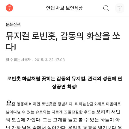
검색하기
안랩 사보 보안세상
티스토리
문화산책
뮤지컬 로빈훗, 감동의 화살을 쏘
다!
알 수 없는 사용자
2015. 3. 22. 17:03
로빈훗 화살처럼 꽂히는 감동의 뮤지컬, 관객의 성원에 연
장공연 확정!
요
즘 영웅에 비하면 로빈훗은 평범하다. 티타늄합금소재로 마음대로
오히려 서민
날아다닐 수 있는 슈트와는 다르게 꼬질꼬질한 후드는
의 모습에 가깝다. 그는 고개를 들고 볼 수 있는 하늘이 아
닌 가장 낮은 숲에서 살아간다. 우리의 동경을 받기보다 우