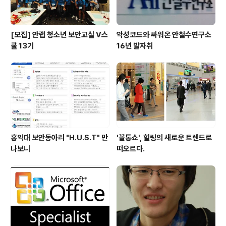
[모집] 안랩 청소년 보안교실 V스
악성코드와 싸워온 안철수연구소
쿨 13기
16년 발자취
홍익대 보안동아리 "H.U.S.T" 만
'꼴통쇼', 힐링의 새로운 트렌드로
나보니
떠오르다.