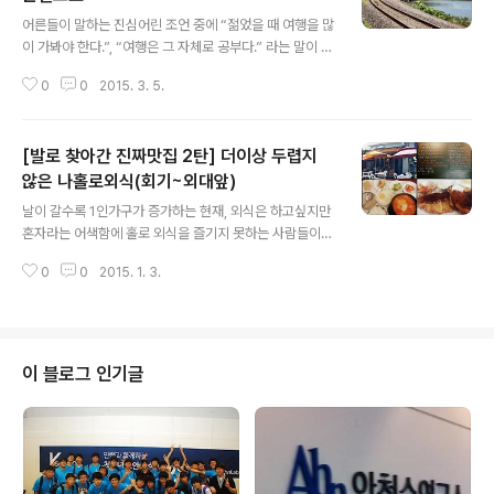
글 내용
어른들이 말하는 진심어린 조언 중에 “젊었을 때 여행을 많
이 가봐야 한다.”, “여행은 그 자체로 공부다.” 라는 말이 있
다. 가방을 꾸리고, 운동화를 신고, 기차 타는 순간 현실에
0
0
2015. 3. 5.
서 치열하게 싸우고 지쳐있던 나와 잠시 이별하게 된다. 그
렇게 마음을 비우고 여기저기 새로운 곳을 찾아다니는 것
자체가 정말 값진 경험이지 않을까? [사진출처: http://ww
[발로 찾아간 진짜맛집 2탄] 더이상 두렵지
w.rail-ro.com ] 특히 25세 이하의 청춘이라면 한장의 기
차표로 4박5일, 6박7일로 우리나라 방방곡곡 어디든 갈
않은 나홀로외식(회기~외대앞)
글 내용
수 있는 ‘내일로’를 추천해주고 싶다. 교통비뿐만 아니라 입
날이 갈수록 1인가구가 증가하는 현재, 외식은 하고싶지만
장료와 숙소 등 내일로 할인을 받을수 있고 또한 우리나라
혼자라는 어색함에 홀로 외식을 즐기지 못하는 사람들이
내에 가고싶은 곳을 제약받지 않거 자유롭게 다닐수 있기
대부분이다. 서울시 산하 연구원의 2012년도「서울시 1,2
때문이다. 청춘이라면 오늘 갈 여행을 내일로 미루지 않기
0
0
2015. 1. 3.
인가구 유형별 주택정책 방향연구결과」조사에 따르면 서울
를..
시 1인가구 중 청년층이 전체의 32.1%를 차지하고 대학가
와 고용중심지에 집중되어 있는 것으로 나타났다. 신촌, 홍
대, 대학로가 가장 유명한 대학가이긴 하지만 실제 가장 많
은 대학이 밀립되어 있는 지역은 회기이다. 반경 2km 내에
이 블로그 인기글
경희대, 한국외대 등 무려 8개의 대학이 밀집되어 있다. 도
시락으로 끼니를 때우기 일수인 자취생들에게 맛있고 편안
하게 나홀로 외식을 즐길 수 있는 회기~외대 앞 식당들을
소개한다. (출처: 페이스북페이지 '경희대와외대사이 feat.
따라쟁이율리') 엄마의 ..